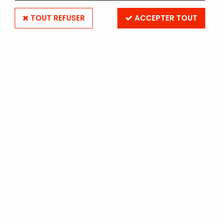
TOUT REFUSER
ACCEPTER TOUT
ILFORD MG RC DeLuxe 18 x 24
- 25 Feuilles - Perlé
Soyez le premier à donner votre avis !
49
,
10
€
TTC
Réf. :
PAI-RC18P025