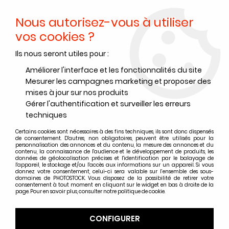
Nous autorisez-vous à utiliser
0
vos cookies ?
Ils nous seront utiles pour :
Accueil
>
Papiers Photo
>
Papier photo argentique RC
>
Papier photo argentique Ilford RC Deluxe
>
RC PERLE
>
ILFORD MG
Améliorer l'interface et les fonctionnalités du site
RC DeLuxe 18 x 24 - 25 Feuilles - Perlé
Mesurer les campagnes marketing et proposer des
mises à jour sur nos produits
Gérer l'authentification et surveiller les erreurs
techniques
Certains cookies sont nécessaires à des fins techniques, ils sont donc dispensés
de consentement. D'autres, non obligatoires, peuvent être utilisés pour la
personnalisation des annonces et du contenu, la mesure des annonces et du
contenu, la connaissance de l'audience et le développement de produits, les
données de géolocalisation précises et l'identification par le balayage de
l'appareil, le stockage et/ou l'accès aux informations sur un appareil. Si vous
donnez votre consentement, celui-ci sera valable sur l’ensemble des sous-
domaines de PHOTOSTOCK. Vous disposez de la possibilité de retirer votre
consentement à tout moment en cliquant sur le widget en bas à droite de la
page. Pour en savoir plus, consulter notre politique de cookie.
CONFIGURER