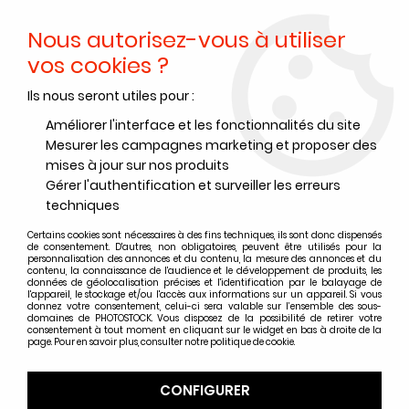
Nous autorisez-vous à utiliser
0
vos cookies ?
Ils nous seront utiles pour :
Accueil
>
Mot de passe oublié
Améliorer l'interface et les fonctionnalités du site
Mot de passe oublié
Mesurer les campagnes marketing et proposer des
mises à jour sur nos produits
Gérer l'authentification et surveiller les erreurs
Mot de passe oublié
techniques
Certains cookies sont nécessaires à des fins techniques, ils sont donc dispensés
E-mail
de consentement. D'autres, non obligatoires, peuvent être utilisés pour la
personnalisation des annonces et du contenu, la mesure des annonces et du
contenu, la connaissance de l'audience et le développement de produits, les
données de géolocalisation précises et l'identification par le balayage de
l'appareil, le stockage et/ou l'accès aux informations sur un appareil. Si vous
donnez votre consentement, celui-ci sera valable sur l’ensemble des sous-
domaines de PHOTOSTOCK. Vous disposez de la possibilité de retirer votre
VALIDER
consentement à tout moment en cliquant sur le widget en bas à droite de la
page. Pour en savoir plus, consulter notre politique de cookie.
Retour
CONFIGURER