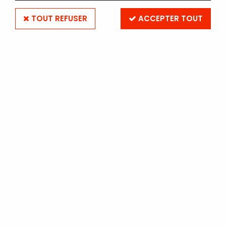
TOUT REFUSER
ACCEPTER TOUT
Service
Paiement
Client
sécurisé
CB - VIREMENT
01 42 00 26 25
contact@photostock.fr
CHEQUE - MANDAT
ADMINISTRATIF
Retrait
Livraison
magasin
Ile de France
PARIS 19EME
COURSIER