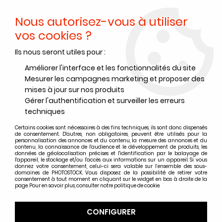
Nous autorisez-vous à utiliser
0
vos cookies ?
Ils nous seront utiles pour :
Accueil
>
Films noir et blanc
Améliorer l'interface et les fonctionnalités du site
Pellicule argentique noir et
Mesurer les campagnes marketing et proposer des
mises à jour sur nos produits
blanc
Gérer l'authentification et surveiller les erreurs
techniques
Parcourez toute la gamme de pellicules
Certains cookies sont nécessaires à des fins techniques, ils sont donc dispensés
de consentement. D'autres, non obligatoires, peuvent être utilisés pour la
argentique noir et Blanc disponible chez
personnalisation des annonces et du contenu, la mesure des annonces et du
contenu, la connaissance de l'audience et le développement de produits, les
Photostock, avec les plus grandes marques
données de géolocalisation précises et l'identification par le balayage de
l'appareil, le stockage et/ou l'accès aux informations sur un appareil. Si vous
Foma
,
Kodak
,
Ilford
,
Agfa
,
Kentmere
,
Cinestill
...
donnez votre consentement, celui-ci sera valable sur l’ensemble des sous-
domaines de PHOTOSTOCK. Vous disposez de la possibilité de retirer votre
consentement à tout moment en cliquant sur le widget en bas à droite de la
page. Pour en savoir plus, consulter notre politique de cookie.
Films noir et blanc Kodak
CONFIGURER