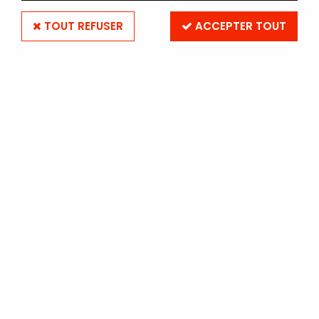
TOUT REFUSER
ACCEPTER TOUT
VOIR TOUS LES PRODUITS
Films noir et blanc Ilford