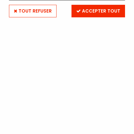
TOUT REFUSER
ACCEPTER TOUT
ILFORD
ILFORD MG RC DeLuxe 9 x 13 - 100 Feuilles -
Perlé
En stock