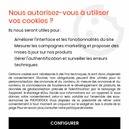
Nous autorisez-vous à utiliser
0
vos cookies ?
Ils nous seront utiles pour :
Accueil
>
Papiers Photo
>
Papier photo argentique RC
>
Papier photo argentique Ilford RC Deluxe
>
RC PERLE
Améliorer l'interface et les fonctionnalités du site
Mesurer les campagnes marketing et proposer des
RC PERLE
mises à jour sur nos produits
Gérer l'authentification et surveiller les erreurs
techniques
Certains cookies sont nécessaires à des fins techniques, ils sont donc dispensés
TRIER & FILTRER
de consentement. D'autres, non obligatoires, peuvent être utilisés pour la
personnalisation des annonces et du contenu, la mesure des annonces et du
contenu, la connaissance de l'audience et le développement de produits, les
données de géolocalisation précises et l'identification par le balayage de
19 articles sur
19
l'appareil, le stockage et/ou l'accès aux informations sur un appareil. Si vous
donnez votre consentement, celui-ci sera valable sur l’ensemble des sous-
domaines de PHOTOSTOCK. Vous disposez de la possibilité de retirer votre
consentement à tout moment en cliquant sur le widget en bas à droite de la
page. Pour en savoir plus, consulter notre politique de cookie.
CONFIGURER