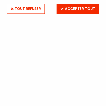
TOUT REFUSER
ACCEPTER TOUT
PhotoStock : le numéro 1 de la photo
argentique