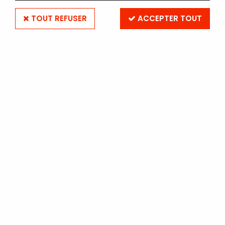
TOUT REFUSER
ACCEPTER TOUT
ILFORD
ILFORD ORTHO PLUS 80 4"x5" - BOITE DE 25
PLANS FILMS