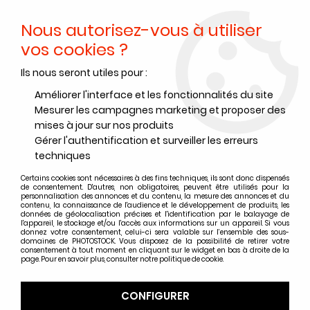
Nous autorisez-vous à utiliser
0
vos cookies ?
Ils nous seront utiles pour :
Accueil
>
Films noir et blanc
>
Films noir et blanc Ilford
>
Films noir et blanc Ilford Plan films
Améliorer l'interface et les fonctionnalités du site
Mesurer les campagnes marketing et proposer des
Films noir et blanc Ilford Plan
mises à jour sur nos produits
films
Gérer l'authentification et surveiller les erreurs
techniques
Certains cookies sont nécessaires à des fins techniques, ils sont donc dispensés
de consentement. D'autres, non obligatoires, peuvent être utilisés pour la
personnalisation des annonces et du contenu, la mesure des annonces et du
contenu, la connaissance de l'audience et le développement de produits, les
TRIER & FILTRER
données de géolocalisation précises et l'identification par le balayage de
l'appareil, le stockage et/ou l'accès aux informations sur un appareil. Si vous
donnez votre consentement, celui-ci sera valable sur l’ensemble des sous-
domaines de PHOTOSTOCK. Vous disposez de la possibilité de retirer votre
14 articles sur
14
consentement à tout moment en cliquant sur le widget en bas à droite de la
page. Pour en savoir plus, consulter notre politique de cookie.
CONFIGURER