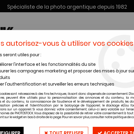
Spécialiste de la photo argentique depuis 1982
s autorisez-vous à utiliser vos cookies
s seront utiles pour :
SERVICE DÉV. + SCAN
INSTANTANÉS
PRODUITS CHIMI
liorer l'interface et les fonctionnalités du site
urer les campagnes marketing et proposer des mises à jour su
ir et blanc Ilford format 120
duits
er l'authentification et surveiller les erreurs techniques
ilms noir et blanc Ilford format 1
cookies sont nécessaires à des fins techniques, ils sont donc dispensés de consentement. D'a
ires, peuvent être utilisés pour la personnalisation des annonces et du contenu, la m
 et du contenu, la connaissance de l'audience et le développement de produits, les d
isation précises et l'identification par le balayage de l'appareil, le stockage et/ou l'
ions sur un appareil. Si vous donnez votre consentement, celui-ci sera valable sur l’ens
aines de PHOTOSTOCK. Vous disposez de la possibilité de retirer votre consentement à to
nt sur le widget en bas à droite de la page. Pour en savoir plus, consulter notre politique de co
30 articles sur
3
FIGURER
TOUT REFUSER
ACCEPTER T