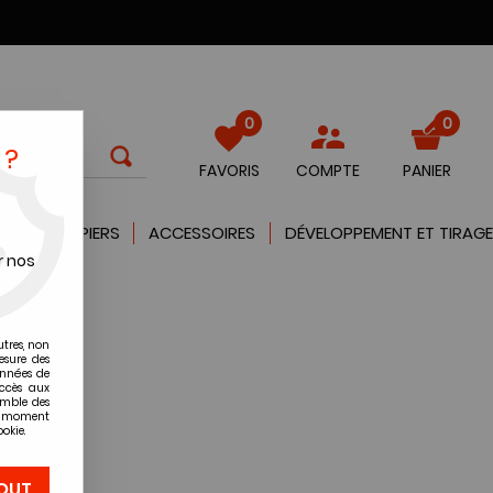
0
0
 ?
FAVORIS
COMPTE
PANIER
QUES
PAPIERS
ACCESSOIRES
DÉVELOPPEMENT ET TIRAGE
r nos
20
utres, non
esure des
onnées de
accès aux
emble des
ut moment
okie.
0
OUT