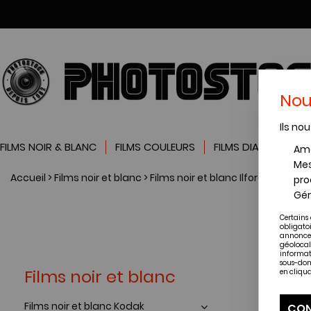
Nou
Ils nou
FILMS NOIR & BLANC
FILMS COULEURS
FILMS DIAPOSITIVES
Amé
Mes
Accueil
>
Films noir et blanc
>
Films noir et blanc Ilford
>
Films no
pro
Gér
F
Certains 
obligato
annonces
géolocal
informat
sous-dom
Films noir et blanc
en cliqua
Films noir et blanc Kodak
CON