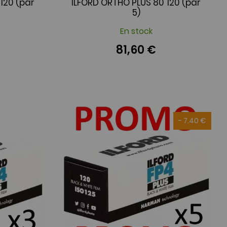
120 (par
ILFORD ORTHO PLUS 80 120 (par
5)
En stock
81,60 €
- 7.40 €