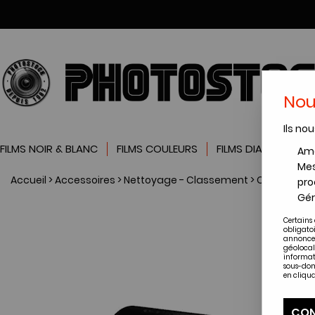
Nou
Ils nou
FILMS NOIR & BLANC
FILMS COULEURS
FILMS DIAPOSITIVES
Amé
Mes
Accueil
>
Accessoires
>
Nettoyage - Classement
>
Classement
pro
Gér
Certains 
obligato
annonces
géolocal
informat
sous-dom
en cliqua
CON