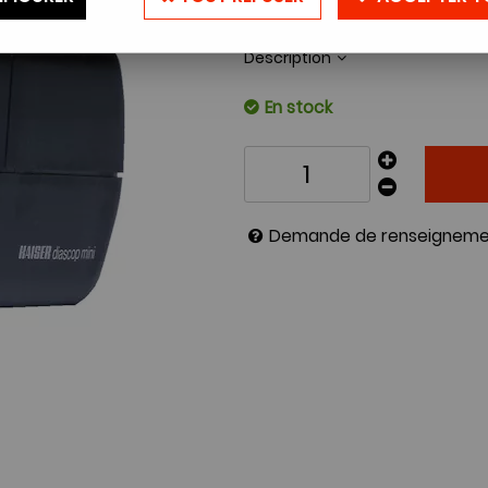
Réf. :
VISIODIASCOPMINI2
Description
En stock
Demande de renseigneme