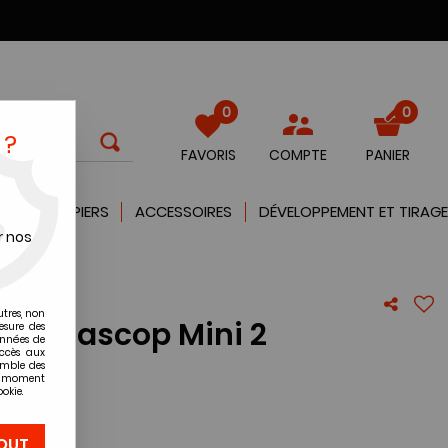
0
0
 ?
FAVORIS
COMPTE
PANIER
QUES
PAPIERS
ACCESSOIRES
DÉVELOPPEMENT ET TIRAGE
r nos
utres, non
po Diascop Mini 2
esure des
onnées de
accès aux
emble des
re avis !
ut moment
okie.
OUT