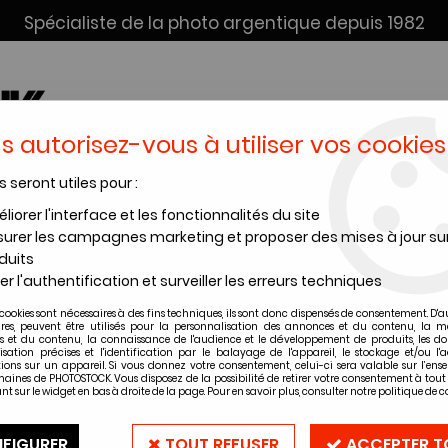
Spécialiste de la photo argentique depuis 1982
s autorisez-vous à utiliser vos cookies
s seront utiles pour :
SERVICE DÉV. + SCAN
INSTANTANÉS
PRODUITS CHIMI
liorer l'interface et les fonctionnalités du site
urer les campagnes marketing et proposer des mises à jour su
s diapos
>
Visioneuse Diapo Diascop Mini 2
duits
er l'authentification et surveiller les erreurs techniques
KAISER
cookies sont nécessaires à des fins techniques, ils sont donc dispensés de consentement. D'a
Visioneuse Dia
ires, peuvent être utilisés pour la personnalisation des annonces et du contenu, la m
 et du contenu, la connaissance de l'audience et le développement de produits, les d
isation précises et l'identification par le balayage de l'appareil, le stockage et/ou l'
ions sur un appareil. Si vous donnez votre consentement, celui-ci sera valable sur l’ens
Soyez le premier à donner vot
aines de PHOTOSTOCK. Vous disposez de la possibilité de retirer votre consentement à to
nt sur le widget en bas à droite de la page. Pour en savoir plus, consulter notre politique de co
25
,
90
€
TTC
FIGURER
TOUT REFUSER
ACCEPTER T