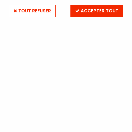
TOUT REFUSER
ACCEPTER TOUT
KODAK T-MAX 3200 135-36
(par 5)