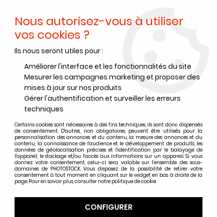
Nous autorisez-vous à utiliser
0
vos cookies ?
Ils nous seront utiles pour :
Accueil
>
Films noir et blanc
>
Films noir et blanc Kodak
>
Films noir et blanc Kodak format 135
>
KODAK T-MAX 3200 135-36
Améliorer l'interface et les fonctionnalités du site
(par 5)
Mesurer les campagnes marketing et proposer des
mises à jour sur nos produits
Gérer l'authentification et surveiller les erreurs
techniques
Certains cookies sont nécessaires à des fins techniques, ils sont donc dispensés
de consentement. D'autres, non obligatoires, peuvent être utilisés pour la
personnalisation des annonces et du contenu, la mesure des annonces et du
contenu, la connaissance de l'audience et le développement de produits, les
données de géolocalisation précises et l'identification par le balayage de
l'appareil, le stockage et/ou l'accès aux informations sur un appareil. Si vous
donnez votre consentement, celui-ci sera valable sur l’ensemble des sous-
domaines de PHOTOSTOCK. Vous disposez de la possibilité de retirer votre
consentement à tout moment en cliquant sur le widget en bas à droite de la
page. Pour en savoir plus, consulter notre politique de cookie.
CONFIGURER