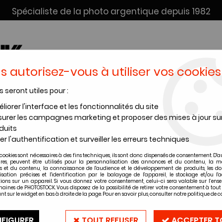
Spécialiste de la photo argentique depuis 1982
s autorisez-vous à utiliser vos cookies
s seront utiles pour :
SERVICE DÉV. + SCAN
INSTANTANÉS
PRODUITS CHIMI
liorer l'interface et les fonctionnalités du site
urer les campagnes marketing et proposer des mises à jour su
VIRAGE SELENIUM 1L
duits
er l'authentification et surveiller les erreurs techniques
cookies sont nécessaires à des fins techniques, ils sont donc dispensés de consentement. D'a
ires, peuvent être utilisés pour la personnalisation des annonces et du contenu, la m
 et du contenu, la connaissance de l'audience et le développement de produits, les d
KODAK VIRAGE 
isation précises et l'identification par le balayage de l'appareil, le stockage et/ou l'
ions sur un appareil. Si vous donnez votre consentement, celui-ci sera valable sur l’ens
aines de PHOTOSTOCK. Vous disposez de la possibilité de retirer votre consentement à to
nt sur le widget en bas à droite de la page. Pour en savoir plus, consulter notre politique de co
Soyez le premier à donner vot
64
,
90
€
TTC
FIGURER
TOUT REFUSER
ACCEPTER T