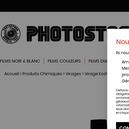
Nou
Ils nou
FILMS NOIR & BLANC
FILMS COULEURS
FILMS DIAPOSITIVES
Amé
Mes
Accueil
>
Produits Chimiques
>
Virages
>
Virage Kodak
>
KODAK 
pro
Gér
Certains 
obligato
annonces
géolocal
informat
sous-dom
en cliqua
CON