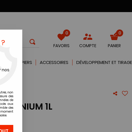
0
0
 ?
FAVORIS
COMPTE
PANIER
QUES
PAPIERS
ACCESSOIRES
DÉVELOPPEMENT ET TIRAGE
r nos
utres, non
esure des
onnées de
SELENIUM 1L
accès aux
emble des
ut moment
okie.
re avis !
OUT