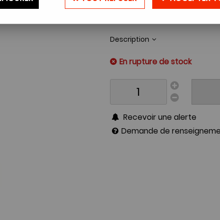
Réf. :
SELENIUMKODAK
Description
En rupture de stock
Recevoir une alerte
Demande de renseigneme