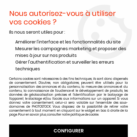
Nous autorisez-vous à utiliser
0
vos cookies ?
Ils nous seront utiles pour :
Accueil
>
Papiers Photo
>
Papiers photo argentique couleur
>
Papier photo argentique couleur Kodak
>
ROULEAU KODAK
Améliorer l'interface et les fonctionnalités du site
PREMIER DIGITAL 30.5 cm x 89 m - LUSTRE
Mesurer les campagnes marketing et proposer des
mises à jour sur nos produits
Gérer l'authentification et surveiller les erreurs
techniques
Certains cookies sont nécessaires à des fins techniques, ils sont donc dispensés
de consentement. D'autres, non obligatoires, peuvent être utilisés pour la
personnalisation des annonces et du contenu, la mesure des annonces et du
contenu, la connaissance de l'audience et le développement de produits, les
données de géolocalisation précises et l'identification par le balayage de
l'appareil, le stockage et/ou l'accès aux informations sur un appareil. Si vous
donnez votre consentement, celui-ci sera valable sur l’ensemble des sous-
domaines de PHOTOSTOCK. Vous disposez de la possibilité de retirer votre
consentement à tout moment en cliquant sur le widget en bas à droite de la
page. Pour en savoir plus, consulter notre politique de cookie.
CONFIGURER