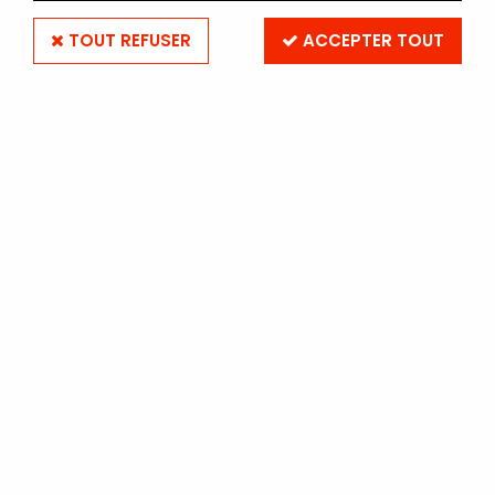
TOUT REFUSER
ACCEPTER TOUT
ROULEAU KODAK PREMIER
DIGITAL 30.5 cm x 89 m -
LUSTRE
Soyez le premier à donner votre avis !
129
,
90
€
TTC