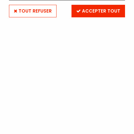
TOUT REFUSER
ACCEPTER TOUT
FUJIFILM
ROULEAU FUJIFILM CRYSTAL
ARCHIVE DP II 30.5 cm x 108
m - MAT
Soyez le premier à donner votre avis !
224
,
90
€
TTC
Réf. :
CRYSTALARCHIVE3093M