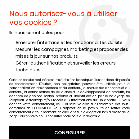
Nous autorisez-vous à utiliser
0
vos cookies ?
Ils nous seront utiles pour :
Accueil
>
Papiers Photo
>
Papiers photo argentique couleur
>
Papier photo argentique couleur Fujifilm
>
ROULEAU FUJIFILM
Améliorer l'interface et les fonctionnalités du site
CRYSTAL ARCHIVE DP II 30.5 cm x 108 m - MAT
Mesurer les campagnes marketing et proposer des
mises à jour sur nos produits
Gérer l'authentification et surveiller les erreurs
techniques
Certains cookies sont nécessaires à des fins techniques, ils sont donc dispensés
de consentement. D'autres, non obligatoires, peuvent être utilisés pour la
personnalisation des annonces et du contenu, la mesure des annonces et du
contenu, la connaissance de l'audience et le développement de produits, les
données de géolocalisation précises et l'identification par le balayage de
l'appareil, le stockage et/ou l'accès aux informations sur un appareil. Si vous
donnez votre consentement, celui-ci sera valable sur l’ensemble des sous-
domaines de PHOTOSTOCK. Vous disposez de la possibilité de retirer votre
consentement à tout moment en cliquant sur le widget en bas à droite de la
page. Pour en savoir plus, consulter notre politique de cookie.
CONFIGURER