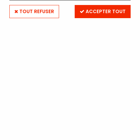
TOUT REFUSER
ACCEPTER TOUT
FUJIFILM
ROULEAU FUJIFILM CRYSTAL
ARCHIVE 20.3 cm x 124 m -
Lustré
Soyez le premier à donner votre avis !
134
,
90
€
TTC
Réf. :
CRYSTALARCHIVEL20124