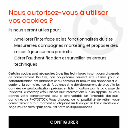
Nous autorisez-vous à utiliser
0
vos cookies ?
Ils nous seront utiles pour :
Accueil
>
Papiers Photo
>
Papiers photo argentique couleur
>
Papier photo argentique couleur Fujifilm
>
ROULEAU FUJIFILM
Améliorer l'interface et les fonctionnalités du site
CRYSTAL ARCHIVE 20.3 cm x 124 m - Lustré
Mesurer les campagnes marketing et proposer des
mises à jour sur nos produits
Gérer l'authentification et surveiller les erreurs
techniques
Certains cookies sont nécessaires à des fins techniques, ils sont donc dispensés
de consentement. D'autres, non obligatoires, peuvent être utilisés pour la
personnalisation des annonces et du contenu, la mesure des annonces et du
contenu, la connaissance de l'audience et le développement de produits, les
données de géolocalisation précises et l'identification par le balayage de
l'appareil, le stockage et/ou l'accès aux informations sur un appareil. Si vous
donnez votre consentement, celui-ci sera valable sur l’ensemble des sous-
domaines de PHOTOSTOCK. Vous disposez de la possibilité de retirer votre
consentement à tout moment en cliquant sur le widget en bas à droite de la
page. Pour en savoir plus, consulter notre politique de cookie.
CONFIGURER