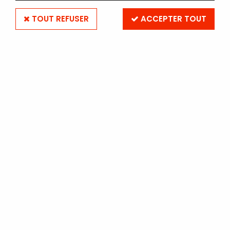
TOUT REFUSER
ACCEPTER TOUT
ILFORD RC COOLTONE
ILFORD MG IV RC Cooltone 24x30 - 50
Feuilles - Brillant
En stock