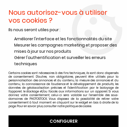
Nous autorisez-vous à utiliser
0
vos cookies ?
Ils nous seront utiles pour :
Accueil
>
Papiers Photo
>
Papier photo argentique RC
>
Papier photo argentique Ilford RC Cooltone
>
Améliorer l'interface et les fonctionnalités du site
RC COOLTONE BRILLANT
Mesurer les campagnes marketing et proposer des
RC COOLTONE BRILLANT
mises à jour sur nos produits
Gérer l'authentification et surveiller les erreurs
techniques
Certains cookies sont nécessaires à des fins techniques, ils sont donc dispensés
de consentement. D'autres, non obligatoires, peuvent être utilisés pour la
TRIER & FILTRER
personnalisation des annonces et du contenu, la mesure des annonces et du
contenu, la connaissance de l'audience et le développement de produits, les
données de géolocalisation précises et l'identification par le balayage de
l'appareil, le stockage et/ou l'accès aux informations sur un appareil. Si vous
donnez votre consentement, celui-ci sera valable sur l’ensemble des sous-
2 articles sur
2
domaines de PHOTOSTOCK. Vous disposez de la possibilité de retirer votre
consentement à tout moment en cliquant sur le widget en bas à droite de la
page. Pour en savoir plus, consulter notre politique de cookie.
CONFIGURER