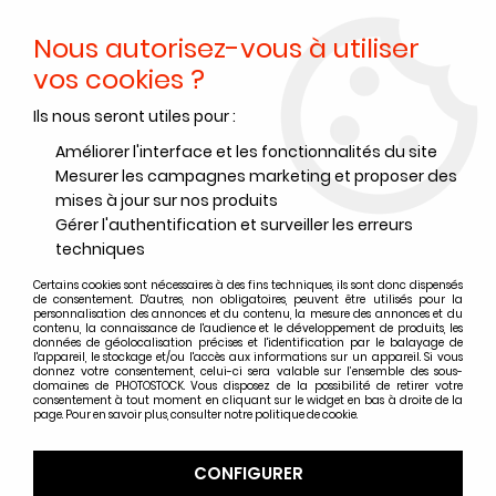
Nous autorisez-vous à utiliser
0
vos cookies ?
Ils nous seront utiles pour :
Accueil
>
Papiers Photo
>
Papier photo argentique Baryté
>
Papier photo argentique Ilford FB MG Art 300
Améliorer l'interface et les fonctionnalités du site
Mesurer les campagnes marketing et proposer des
Papier photo argentique
mises à jour sur nos produits
Ilford FB MG Art 300
Gérer l'authentification et surveiller les erreurs
techniques
Certains cookies sont nécessaires à des fins techniques, ils sont donc dispensés
de consentement. D'autres, non obligatoires, peuvent être utilisés pour la
personnalisation des annonces et du contenu, la mesure des annonces et du
contenu, la connaissance de l'audience et le développement de produits, les
TRIER & FILTRER
données de géolocalisation précises et l'identification par le balayage de
l'appareil, le stockage et/ou l'accès aux informations sur un appareil. Si vous
donnez votre consentement, celui-ci sera valable sur l’ensemble des sous-
domaines de PHOTOSTOCK. Vous disposez de la possibilité de retirer votre
7 articles sur
7
consentement à tout moment en cliquant sur le widget en bas à droite de la
page. Pour en savoir plus, consulter notre politique de cookie.
CONFIGURER