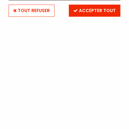
TOUT REFUSER
ACCEPTER TOUT
ILFORD MG ART 300
ILFORD MG ART 13x18 - 50 feuilles