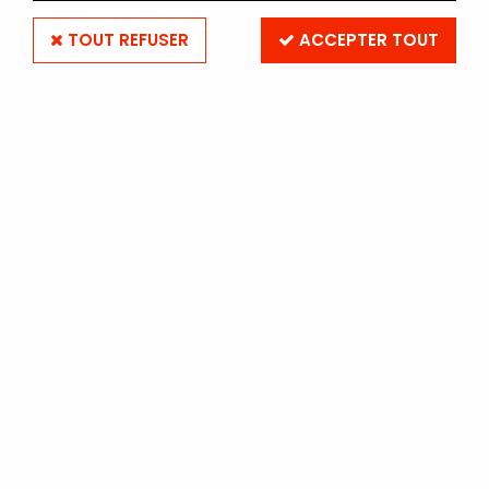
TOUT REFUSER
ACCEPTER TOUT
JOBO CPE2 AVEC CUVE ET 4
SPIRES
Soyez le premier à donner votre avis !
1199
,
00
€
TTC
Réf. :
CPE2JOBO
En stock