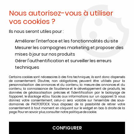
Nous autorisez-vous à utiliser
0
vos cookies ?
Ils nous seront utiles pour :
Accueil
>
Développements et tirages
>
Occasions/Neuf
>
Divers neuf / occasions
>
JOBO CPE2 AVEC CUVE ET 4 SPIRES
Améliorer l'interface et les fonctionnalités du site
Mesurer les campagnes marketing et proposer des
mises à jour sur nos produits
Gérer l'authentification et surveiller les erreurs
techniques
Certains cookies sont nécessaires à des fins techniques, ils sont donc dispensés
de consentement. D'autres, non obligatoires, peuvent être utilisés pour la
personnalisation des annonces et du contenu, la mesure des annonces et du
contenu, la connaissance de l'audience et le développement de produits, les
données de géolocalisation précises et l'identification par le balayage de
l'appareil, le stockage et/ou l'accès aux informations sur un appareil. Si vous
donnez votre consentement, celui-ci sera valable sur l’ensemble des sous-
domaines de PHOTOSTOCK. Vous disposez de la possibilité de retirer votre
consentement à tout moment en cliquant sur le widget en bas à droite de la
page. Pour en savoir plus, consulter notre politique de cookie.
CONFIGURER