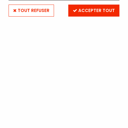
TOUT REFUSER
ACCEPTER TOUT
ILFORD VIRAGE SELENIUM 1L
Soyez le premier à donner votre avis !
78
,
60
€
TTC
Réf. :
VIRSEL-IL
En stock