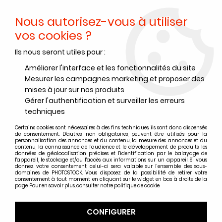
Nous autorisez-vous à utiliser
0
vos cookies ?
Ils nous seront utiles pour :
Accueil
>
Produits Chimiques
>
Virages
>
Virage Ilford
>
ILFORD
VIRAGE SELENIUM 1L
Améliorer l'interface et les fonctionnalités du site
Mesurer les campagnes marketing et proposer des
mises à jour sur nos produits
Gérer l'authentification et surveiller les erreurs
techniques
Certains cookies sont nécessaires à des fins techniques, ils sont donc dispensés
de consentement. D'autres, non obligatoires, peuvent être utilisés pour la
personnalisation des annonces et du contenu, la mesure des annonces et du
contenu, la connaissance de l'audience et le développement de produits, les
données de géolocalisation précises et l'identification par le balayage de
l'appareil, le stockage et/ou l'accès aux informations sur un appareil. Si vous
donnez votre consentement, celui-ci sera valable sur l’ensemble des sous-
domaines de PHOTOSTOCK. Vous disposez de la possibilité de retirer votre
consentement à tout moment en cliquant sur le widget en bas à droite de la
page. Pour en savoir plus, consulter notre politique de cookie.
CONFIGURER