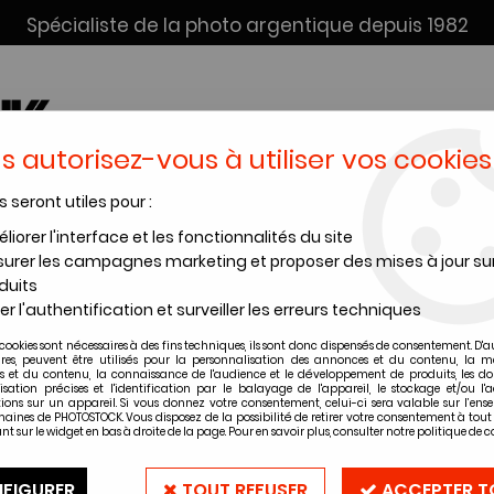
Spécialiste de la photo argentique depuis 1982
s autorisez-vous à utiliser vos cookies
s seront utiles pour :
SERVICE DÉV. + SCAN
INSTANTANÉS
PRODUITS CHIMI
liorer l'interface et les fonctionnalités du site
urer les campagnes marketing et proposer des mises à jour su
RD RAPID FIXER 5L (FIXATEUR LIQUIDE)
duits
er l'authentification et surveiller les erreurs techniques
cookies sont nécessaires à des fins techniques, ils sont donc dispensés de consentement. D'a
ILFORD RAPID F
ires, peuvent être utilisés pour la personnalisation des annonces et du contenu, la m
 et du contenu, la connaissance de l'audience et le développement de produits, les d
isation précises et l'identification par le balayage de l'appareil, le stockage et/ou l'
ions sur un appareil. Si vous donnez votre consentement, celui-ci sera valable sur l’ens
Soyez le premier à donner vot
aines de PHOTOSTOCK. Vous disposez de la possibilité de retirer votre consentement à to
nt sur le widget en bas à droite de la page. Pour en savoir plus, consulter notre politique de co
90
,
50
€
TTC
FIGURER
TOUT REFUSER
ACCEPTER T