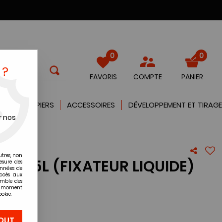
0
0
 ?
FAVORIS
COMPTE
PANIER
QUES
PAPIERS
ACCESSOIRES
DÉVELOPPEMENT ET TIRAGE
r nos
utres, non
IXER 5L (FIXATEUR LIQUIDE)
esure des
onnées de
accès aux
emble des
re avis !
ut moment
okie.
OUT