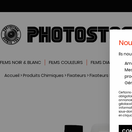
Nou
Ils nou
FILMS NOIR & BLANC
FILMS COULEURS
FILMS DIAPOSITIVES
Amé
Mes
Accueil
>
Produits Chimiques
>
Fixateurs
>
Fixateurs Ilford
>
ILFO
pro
Gér
Certains 
obligato
annonces
géolocal
informat
sous-dom
en cliqua
CON