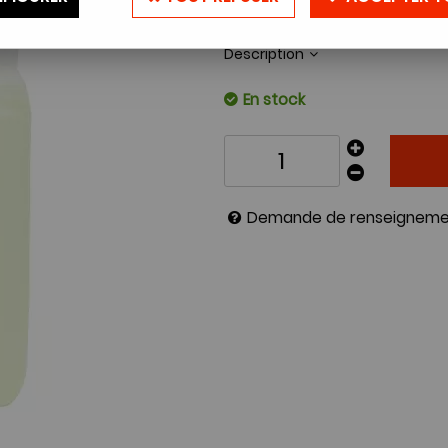
Réf. :
RAPIDEFIX5L
Description
En stock
Demande de renseigneme