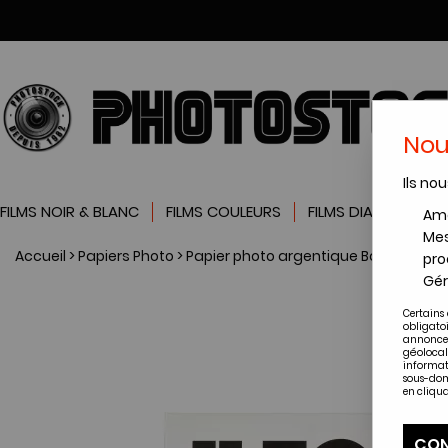
Nou
Ils nou
FILMS NOIR & BLANC
FILMS COULEURS
FILMS DIAPOSITIVES
Amé
Mes
Accueil
>
Papiers Photo
>
Papier photo argentique Baryté
>
Papi
pro
Gér
Certains 
obligato
annonces
géolocal
informat
sous-dom
en cliqua
CON