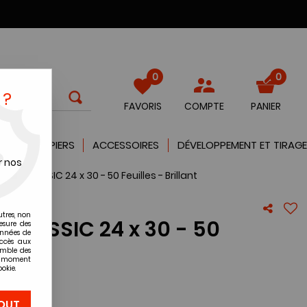
0
0
 ?
FAVORIS
COMPTE
PANIER
QUES
PAPIERS
ACCESSOIRES
DÉVELOPPEMENT ET TIRAGE
r nos
FIBER CLASSIC 24 x 30 - 50 Feuilles - Brillant
utres, non
R CLASSIC 24 x 30 - 50
esure des
onnées de
ant
accès aux
emble des
ut moment
okie.
re avis !
OUT