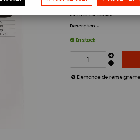
169
,
70
€
TTC
Réf. :
PAI-FBF24B050
Description
En stock
Demande de renseigneme