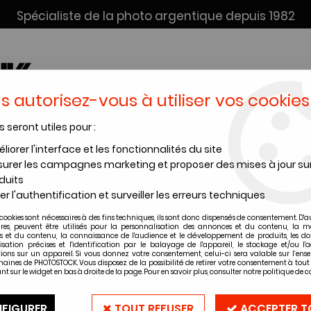
Spécialiste de la photo argentique depuis 1982
s autorisez-vous à utiliser vos cookies
s seront utiles pour :
SERVICE DÉV. + SCAN
INSTANTANÉS
PRODUITS CHIMI
liorer l'interface et les fonctionnalités du site
urer les campagnes marketing et proposer des mises à jour su
er photo argentique Ilford FB Fiber
>
FB FIBER - BRILLANT
>
ILFORD FB 
duits
er l'authentification et surveiller les erreurs techniques
ILFORD FB FIBER
cookies sont nécessaires à des fins techniques, ils sont donc dispensés de consentement. D'a
ILFORD FB FIBE
ires, peuvent être utilisés pour la personnalisation des annonces et du contenu, la m
 et du contenu, la connaissance de l'audience et le développement de produits, les d
Feuilles - Brill
isation précises et l'identification par le balayage de l'appareil, le stockage et/ou l'
ions sur un appareil. Si vous donnez votre consentement, celui-ci sera valable sur l’ens
aines de PHOTOSTOCK. Vous disposez de la possibilité de retirer votre consentement à to
nt sur le widget en bas à droite de la page. Pour en savoir plus, consulter notre politique de co
Soyez le premier à donner vot
FIGURER
TOUT REFUSER
ACCEPTER T