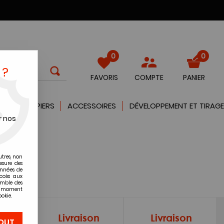
0
0
 ?
FAVORIS
COMPTE
PANIER
QUES
PAPIERS
ACCESSOIRES
DÉVELOPPEMENT ET TIRAGE
r nos
utres, non
esure des
onnées de
accès aux
emble des
ut moment
okie.
on
Livraison
Livraison
OUT