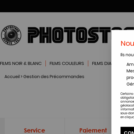
Nou
Ils nou
FILMS NOIR & BLANC
FILMS COULEURS
FILMS DIAPOSITIVES
Amé
Mes
Accueil
>
Gestion des Précommandes
pro
Gér
Certains 
obligato
annonces
géolocal
informat
sous-dom
en cliqua
Service
Paiement
CON