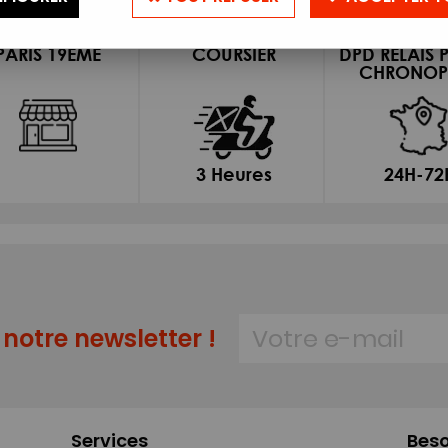
magasin
Ile de France
Franc
DPD DOMI
PARIS 19EME
COURSIER
DPD RELAIS 
CHRONOP
3 Heures
24H-72
notre newsletter !
Services
Beso