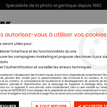
Spécialiste de la photo argentique depuis 1982
s autorisez-vous à utiliser vos cookies
s seront utiles pour :
SERVICE DÉV. + SCAN
INSTANTANÉS
PRODUITS CHIMI
liorer l'interface et les fonctionnalités du site
urer les campagnes marketing et proposer des mises à jour su
duits
er l'authentification et surveiller les erreurs techniques
Gestion des Précommandes
cookies sont nécessaires à des fins techniques, ils sont donc dispensés de consentement. D'a
ires, peuvent être utilisés pour la personnalisation des annonces et du contenu, la m
 et du contenu, la connaissance de l'audience et le développement de produits, les d
isation précises et l'identification par le balayage de l'appareil, le stockage et/ou l'
ions sur un appareil. Si vous donnez votre consentement, celui-ci sera valable sur l’ens
aines de PHOTOSTOCK. Vous disposez de la possibilité de retirer votre consentement à to
nt sur le widget en bas à droite de la page. Pour en savoir plus, consulter notre politique de co
Retrait
Livraison
Livrais
FIGURER
TOUT REFUSER
ACCEPTER T