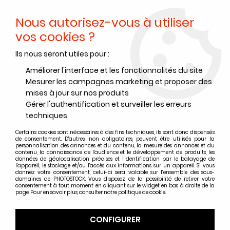
Nous autorisez-vous à utiliser
0
vos cookies ?
Ils nous seront utiles pour :
Accueil
>
Papiers Photo
>
Papier photo argentique Baryté
>
Papier photo argentique Foma Fomatone
>
Améliorer l'interface et les fonctionnalités du site
FOMATONE 131 - BRILLANT TON CHAUD
>
FOMA FOMATONE MG CLAS
Mesurer les campagnes marketing et proposer des
131 30x40 - 50 feuilles - Semi-Brillant ton chaud
mises à jour sur nos produits
Gérer l'authentification et surveiller les erreurs
techniques
Certains cookies sont nécessaires à des fins techniques, ils sont donc dispensés
de consentement. D'autres, non obligatoires, peuvent être utilisés pour la
personnalisation des annonces et du contenu, la mesure des annonces et du
contenu, la connaissance de l'audience et le développement de produits, les
données de géolocalisation précises et l'identification par le balayage de
l'appareil, le stockage et/ou l'accès aux informations sur un appareil. Si vous
donnez votre consentement, celui-ci sera valable sur l’ensemble des sous-
domaines de PHOTOSTOCK. Vous disposez de la possibilité de retirer votre
consentement à tout moment en cliquant sur le widget en bas à droite de la
page. Pour en savoir plus, consulter notre politique de cookie.
CONFIGURER