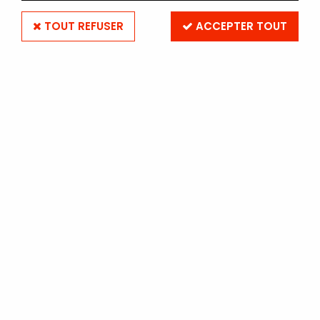
TOUT REFUSER
ACCEPTER TOUT
FOMA FOMATONE MG CLAS
131 30x40 - 50 feuilles -
Semi-Brillant ton chaud
Soyez le premier à donner votre avis !
353
,
00
€
TTC