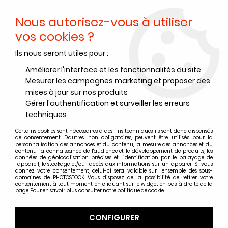
Nous autorisez-vous à utiliser
0
vos cookies ?
Ils nous seront utiles pour :
Accueil
>
Accessoires
>
Prise de vue - Studio
>
Eclairages
>
SUPPORT AVEC REFLECTEUR 110 CM
Améliorer l'interface et les fonctionnalités du site
Mesurer les campagnes marketing et proposer des
mises à jour sur nos produits
Gérer l'authentification et surveiller les erreurs
techniques
Certains cookies sont nécessaires à des fins techniques, ils sont donc dispensés
de consentement. D'autres, non obligatoires, peuvent être utilisés pour la
personnalisation des annonces et du contenu, la mesure des annonces et du
contenu, la connaissance de l'audience et le développement de produits, les
données de géolocalisation précises et l'identification par le balayage de
l'appareil, le stockage et/ou l'accès aux informations sur un appareil. Si vous
donnez votre consentement, celui-ci sera valable sur l’ensemble des sous-
domaines de PHOTOSTOCK. Vous disposez de la possibilité de retirer votre
consentement à tout moment en cliquant sur le widget en bas à droite de la
page. Pour en savoir plus, consulter notre politique de cookie.
CONFIGURER