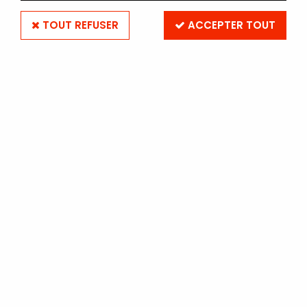
TOUT REFUSER
ACCEPTER TOUT
SUPPORT AVEC REFLECTEUR
110 CM
Soyez le premier à donner votre avis !
149
,
00
€
TTC
Réf. :
supprotetreflecteur
En stock