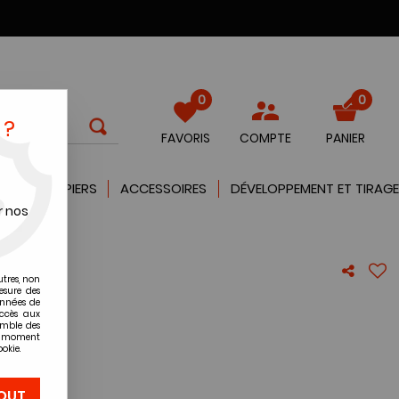
0
0
 ?
FAVORIS
COMPTE
PANIER
QUES
PAPIERS
ACCESSOIRES
DÉVELOPPEMENT ET TIRAGE
r nos
utres, non
35
esure des
onnées de
accès aux
emble des
re avis !
ut moment
okie.
OUT