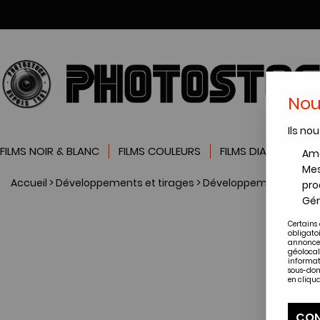
Nou
Ils nou
FILMS NOIR & BLANC
FILMS COULEURS
FILMS DIAPOSITIVES
Amé
Mes
Accueil
>
Développements et tirages
>
Développement films
>
pro
Gér
Certains 
obligato
annonces
géolocal
informat
sous-dom
en cliqua
CON