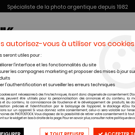
Spécialiste de la photo argentique depuis 1982
s autorisez-vous à utiliser vos cookies
s seront utiles pour :
SERVICE DÉV. + SCAN
INSTANTANÉS
PRODUITS CHIMI
liorer l'interface et les fonctionnalités du site
urer les campagnes marketing et proposer des mises à jour su
Cuves de développement
>
Spire AP 120-135
duits
er l'authentification et surveiller les erreurs techniques
AP
cookies sont nécessaires à des fins techniques, ils sont donc dispensés de consentement. D'a
Spire AP 120-1
ires, peuvent être utilisés pour la personnalisation des annonces et du contenu, la m
 et du contenu, la connaissance de l'audience et le développement de produits, les d
isation précises et l'identification par le balayage de l'appareil, le stockage et/ou l'
ions sur un appareil. Si vous donnez votre consentement, celui-ci sera valable sur l’ens
Soyez le premier à donner vot
aines de PHOTOSTOCK. Vous disposez de la possibilité de retirer votre consentement à to
nt sur le widget en bas à droite de la page. Pour en savoir plus, consulter notre politique de co
15
,
40
€
TTC
FIGURER
TOUT REFUSER
ACCEPTER T