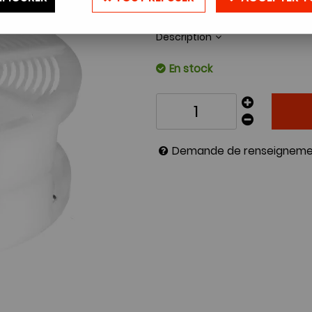
Réf. :
SPIRE120
Description
En stock
Demande de renseigneme