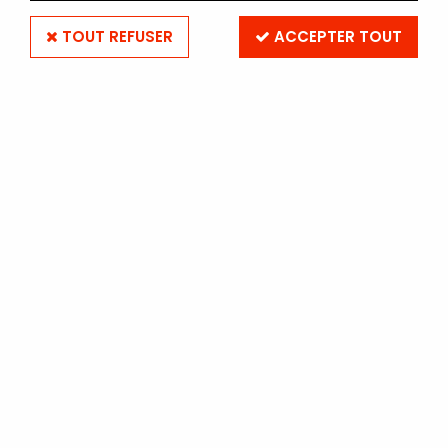
TOUT REFUSER
ACCEPTER TOUT
REFLECTEUR 30 cm - 5 en 1
Soyez le premier à donner votre avis !
29
,
90
€
TTC
Réf. :
REF30