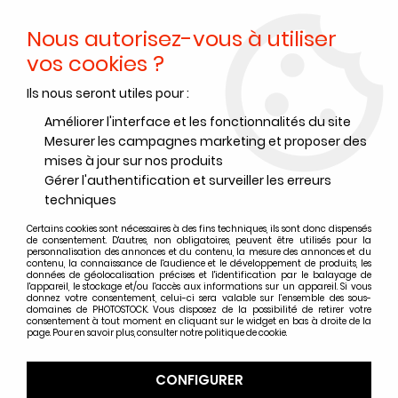
Nous autorisez-vous à utiliser
0
vos cookies ?
Ils nous seront utiles pour :
Accueil
>
Accessoires
>
Prise de vue - Studio
>
Eclairages
>
REFLECTEUR 30 cm - 5 en 1
Améliorer l'interface et les fonctionnalités du site
Mesurer les campagnes marketing et proposer des
mises à jour sur nos produits
Gérer l'authentification et surveiller les erreurs
techniques
Certains cookies sont nécessaires à des fins techniques, ils sont donc dispensés
de consentement. D'autres, non obligatoires, peuvent être utilisés pour la
personnalisation des annonces et du contenu, la mesure des annonces et du
contenu, la connaissance de l'audience et le développement de produits, les
données de géolocalisation précises et l'identification par le balayage de
l'appareil, le stockage et/ou l'accès aux informations sur un appareil. Si vous
donnez votre consentement, celui-ci sera valable sur l’ensemble des sous-
domaines de PHOTOSTOCK. Vous disposez de la possibilité de retirer votre
consentement à tout moment en cliquant sur le widget en bas à droite de la
page. Pour en savoir plus, consulter notre politique de cookie.
CONFIGURER