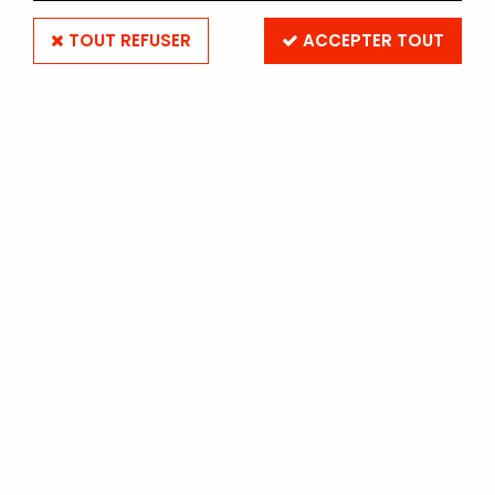
TOUT REFUSER
ACCEPTER TOUT
POLAROID
POLAROID NOW - Rouge
Soyez le premier à donner votre avis !
199
,
00
€
TTC
Réf. :
POLAROIDNOWROUGE
En stock