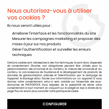
Nous autorisez-vous à utiliser
0
vos cookies ?
Ils nous seront utiles pour :
Accueil
>
Instantanés et jetables
>
Instantanés
>
Appareils photo
>
POLAROID NOW - Rouge
Améliorer l'interface et les fonctionnalités du site
Mesurer les campagnes marketing et proposer des
mises à jour sur nos produits
Gérer l'authentification et surveiller les erreurs
techniques
Certains cookies sont nécessaires à des fins techniques, ils sont donc dispensés
de consentement. D'autres, non obligatoires, peuvent être utilisés pour la
personnalisation des annonces et du contenu, la mesure des annonces et du
contenu, la connaissance de l'audience et le développement de produits, les
données de géolocalisation précises et l'identification par le balayage de
l'appareil, le stockage et/ou l'accès aux informations sur un appareil. Si vous
donnez votre consentement, celui-ci sera valable sur l’ensemble des sous-
domaines de PHOTOSTOCK. Vous disposez de la possibilité de retirer votre
consentement à tout moment en cliquant sur le widget en bas à droite de la
page. Pour en savoir plus, consulter notre politique de cookie.
CONFIGURER