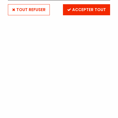
TOUT REFUSER
ACCEPTER TOUT
POLAROID i-Type NOIR ET
BLANC
Soyez le premier à donner votre avis !
21
,
10
€
TTC
au lieu de
23,90
€
Valable jusqu'à épuisement du stock
Réf. :
POLAROIDITYPENOIRETBLANC