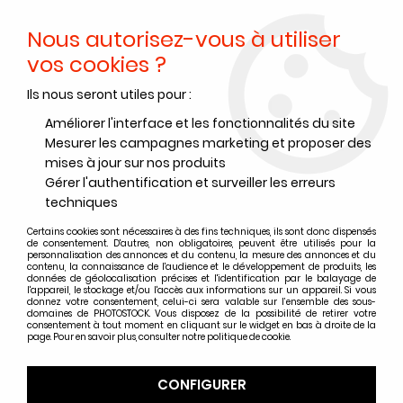
Nous autorisez-vous à utiliser
0
vos cookies ?
Ils nous seront utiles pour :
Accueil
>
Instantanés et jetables
>
Instantanés
>
Films instantanés
>
POLAROID i-Type NOIR ET BLANC
Améliorer l'interface et les fonctionnalités du site
Mesurer les campagnes marketing et proposer des
PROMO
-
2,80
€
mises à jour sur nos produits
Gérer l'authentification et surveiller les erreurs
techniques
Certains cookies sont nécessaires à des fins techniques, ils sont donc dispensés
de consentement. D'autres, non obligatoires, peuvent être utilisés pour la
personnalisation des annonces et du contenu, la mesure des annonces et du
contenu, la connaissance de l'audience et le développement de produits, les
données de géolocalisation précises et l'identification par le balayage de
l'appareil, le stockage et/ou l'accès aux informations sur un appareil. Si vous
donnez votre consentement, celui-ci sera valable sur l’ensemble des sous-
domaines de PHOTOSTOCK. Vous disposez de la possibilité de retirer votre
consentement à tout moment en cliquant sur le widget en bas à droite de la
page. Pour en savoir plus, consulter notre politique de cookie.
CONFIGURER