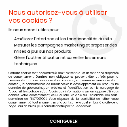
Nous autorisez-vous à utiliser
0
vos cookies ?
Ils nous seront utiles pour :
Accueil
>
Accessoires
>
Nettoyage - Classement
>
Boîtes archives / Pochettes
>
POCHETTE CRISTAL 30x40 Pack de
Améliorer l'interface et les fonctionnalités du site
50
Mesurer les campagnes marketing et proposer des
mises à jour sur nos produits
Gérer l'authentification et surveiller les erreurs
techniques
Certains cookies sont nécessaires à des fins techniques, ils sont donc dispensés
de consentement. D'autres, non obligatoires, peuvent être utilisés pour la
personnalisation des annonces et du contenu, la mesure des annonces et du
contenu, la connaissance de l'audience et le développement de produits, les
données de géolocalisation précises et l'identification par le balayage de
l'appareil, le stockage et/ou l'accès aux informations sur un appareil. Si vous
donnez votre consentement, celui-ci sera valable sur l’ensemble des sous-
domaines de PHOTOSTOCK. Vous disposez de la possibilité de retirer votre
consentement à tout moment en cliquant sur le widget en bas à droite de la
page. Pour en savoir plus, consulter notre politique de cookie.
CONFIGURER