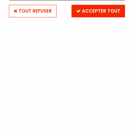
TOUT REFUSER
ACCEPTER TOUT
KENRO
POCHETTE CRISTAL 30x40
Pack de 50
Soyez le premier à donner votre avis !