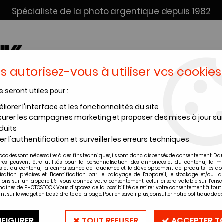
Spécialiste de la photo argentique depuis 1982
s autorisez-vous à utiliser vos cookies
s seront utiles pour :
SERVICE DÉV. + SCAN
INSTANTANÉS
PRODUITS CHIMI
liorer l'interface et les fonctionnalités du site
urer les campagnes marketing et proposer des mises à jour su
A RECHARGEABLE LR03 - 800mAh (PACK DE 4)
duits
er l'authentification et surveiller les erreurs techniques
cookies sont nécessaires à des fins techniques, ils sont donc dispensés de consentement. D'a
PILE VARTA R
ires, peuvent être utilisés pour la personnalisation des annonces et du contenu, la m
 et du contenu, la connaissance de l'audience et le développement de produits, les d
(PACK DE 4)
isation précises et l'identification par le balayage de l'appareil, le stockage et/ou l'
ions sur un appareil. Si vous donnez votre consentement, celui-ci sera valable sur l’ens
aines de PHOTOSTOCK. Vous disposez de la possibilité de retirer votre consentement à to
nt sur le widget en bas à droite de la page. Pour en savoir plus, consulter notre politique de co
Soyez le premier à donner vot
23
,
10
€
TTC
FIGURER
TOUT REFUSER
ACCEPTER T