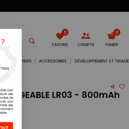
0
0
 ?
FAVORIS
COMPTE
PANIER
QUES
PAPIERS
ACCESSOIRES
DÉVELOPPEMENT ET TIRAGE
r nos
utres, non
ECHARGEABLE LR03 - 800mAh
esure des
onnées de
accès aux
emble des
ut moment
okie.
re avis !
OUT