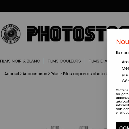
Nou
Ils nou
FILMS NOIR & BLANC
FILMS COULEURS
FILMS DIAPOSITIVES
Amé
Mes
Accueil
>
Accessoires
>
Piles
>
Piles appareils photo
>
PILE VART
pro
Gér
Certains 
obligato
annonces
géolocal
informat
sous-dom
en cliqua
CON