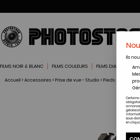
Nou
Ils nou
FILMS NOIR & BLANC
FILMS COULEURS
FILMS DIAPOSITIVES
Amé
Mes
Accueil
>
Accessoires
>
Prise de vue - Studio
>
Pieds photos
>
P
pro
Gér
Certains 
obligato
annonces
géolocal
informat
sous-dom
en cliqua
CON