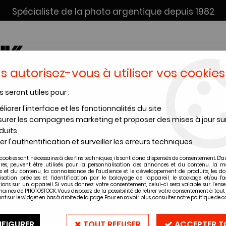
Spécialiste de la photo argentique depuis 1982
s autorisez-vous à utiliser vos cookies
s seront utiles pour :
SERVICE DÉV. + SCAN
INSTANTANÉS
PRODUITS CHIMI
liorer l'interface et les fonctionnalités du site
urer les campagnes marketing et proposer des mises à jour su
IED PHOTO CULLMANN PRIMAX 390
duits
er l'authentification et surveiller les erreurs techniques
cookies sont nécessaires à des fins techniques, ils sont donc dispensés de consentement. D'a
PIED PHOTO C
ires, peuvent être utilisés pour la personnalisation des annonces et du contenu, la m
 et du contenu, la connaissance de l'audience et le développement de produits, les d
isation précises et l'identification par le balayage de l'appareil, le stockage et/ou l'
ions sur un appareil. Si vous donnez votre consentement, celui-ci sera valable sur l’ens
Soyez le premier à donner vot
aines de PHOTOSTOCK. Vous disposez de la possibilité de retirer votre consentement à to
nt sur le widget en bas à droite de la page. Pour en savoir plus, consulter notre politique de co
179
,
90
€
TTC
FIGURER
TOUT REFUSER
ACCEPTER T