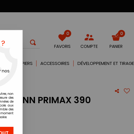
0
0
 ?
FAVORIS
COMPTE
PANIER
QUES
PAPIERS
ACCESSOIRES
DÉVELOPPEMENT ET TIRAGE
r nos
utres, non
ULLMANN PRIMAX 390
esure des
onnées de
accès aux
emble des
re avis !
ut moment
okie.
OUT