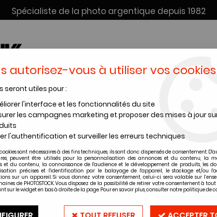
Spécialiste de la photo argentique depuis 1982
s autorisez-vous à utiliser vos cookies
s seront utiles pour :
SERVICE DÉV. + SCAN
INSTANTANÉS
PRODUITS CHIMI
liorer l'interface et les fonctionnalités du site
urer les campagnes marketing et proposer des mises à jour su
oires
>
Paresoleil - 55mm
duits
er l'authentification et surveiller les erreurs techniques
cookies sont nécessaires à des fins techniques, ils sont donc dispensés de consentement. D'a
Paresoleil - 
ires, peuvent être utilisés pour la personnalisation des annonces et du contenu, la m
 et du contenu, la connaissance de l'audience et le développement de produits, les d
isation précises et l'identification par le balayage de l'appareil, le stockage et/ou l'
ions sur un appareil. Si vous donnez votre consentement, celui-ci sera valable sur l’ens
Soyez le premier à donner vot
aines de PHOTOSTOCK. Vous disposez de la possibilité de retirer votre consentement à to
nt sur le widget en bas à droite de la page. Pour en savoir plus, consulter notre politique de co
17
,
90
€
TTC
FIGURER
TOUT REFUSER
ACCEPTER T