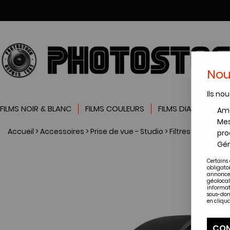
Nou
Ils nou
FILMS NOIR & BLANC
FILMS COULEURS
FILMS DIAPOSITIVES
Amé
Mes
Accueil
>
Accessoires
>
Prise de vue - Studio
>
Filtres et access
pro
Gér
Certains 
obligato
annonces
géolocal
informat
sous-dom
en cliqua
CON