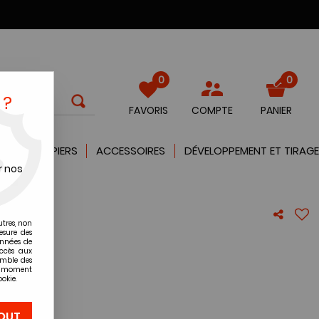
0
0
 ?
FAVORIS
COMPTE
PANIER
QUES
PAPIERS
ACCESSOIRES
DÉVELOPPEMENT ET TIRAGE
r nos
utres, non
55mm
esure des
onnées de
accès aux
emble des
re avis !
ut moment
okie.
OUT