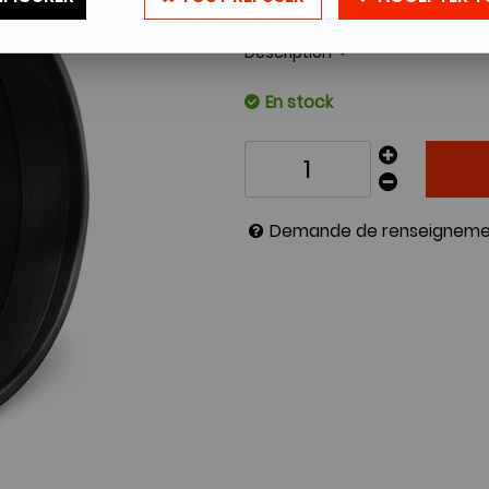
Réf. :
PARESOLEIL55
Description
En stock
Demande de renseigneme