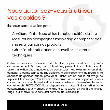
Nous autorisez-vous à utiliser
0
vos cookies ?
Ils nous seront utiles pour :
Accueil
>
Accessoires
>
Nettoyage - Classement
>
Loupes / Tables lumineuse
>
Loupe 30X avec éclairage LED et UV
Améliorer l'interface et les fonctionnalités du site
Mesurer les campagnes marketing et proposer des
mises à jour sur nos produits
Gérer l'authentification et surveiller les erreurs
techniques
Certains cookies sont nécessaires à des fins techniques, ils sont donc dispensés
de consentement. D'autres, non obligatoires, peuvent être utilisés pour la
personnalisation des annonces et du contenu, la mesure des annonces et du
contenu, la connaissance de l'audience et le développement de produits, les
données de géolocalisation précises et l'identification par le balayage de
l'appareil, le stockage et/ou l'accès aux informations sur un appareil. Si vous
donnez votre consentement, celui-ci sera valable sur l’ensemble des sous-
domaines de PHOTOSTOCK. Vous disposez de la possibilité de retirer votre
consentement à tout moment en cliquant sur le widget en bas à droite de la
page. Pour en savoir plus, consulter notre politique de cookie.
CONFIGURER