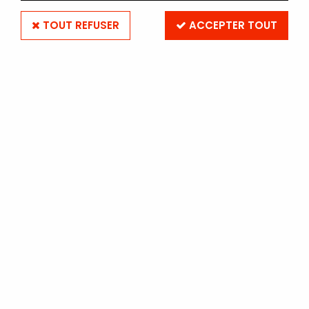
TOUT REFUSER
ACCEPTER TOUT
Loupe 30X avec éclairage
LED et UV
Soyez le premier à donner votre avis !
39
,
90
€
TTC