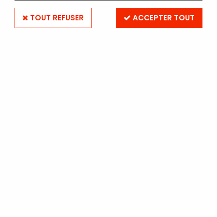
TOUT REFUSER
ACCEPTER TOUT
Lampe Halogéne Miroir
Dichroic 12Volts - 100Watts
Soyez le premier à donner votre avis !
14
,
90
€
TTC
Réf. :
12V100W
En stock