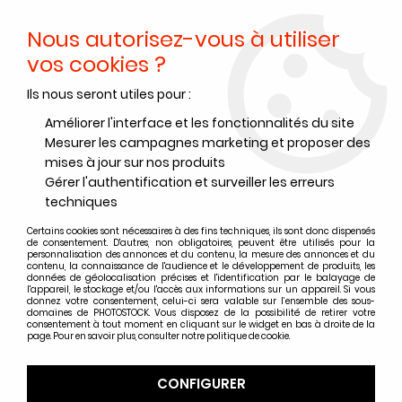
Nous autorisez-vous à utiliser
0
vos cookies ?
Ils nous seront utiles pour :
Accueil
>
Développements et tirages
>
Matériel Labo - Tirages
>
Lampes traitement papiers
>
Lampe Halogéne Miroir Dichroic
Améliorer l'interface et les fonctionnalités du site
12Volts - 100Watts
Mesurer les campagnes marketing et proposer des
mises à jour sur nos produits
Gérer l'authentification et surveiller les erreurs
techniques
Certains cookies sont nécessaires à des fins techniques, ils sont donc dispensés
de consentement. D'autres, non obligatoires, peuvent être utilisés pour la
personnalisation des annonces et du contenu, la mesure des annonces et du
contenu, la connaissance de l'audience et le développement de produits, les
données de géolocalisation précises et l'identification par le balayage de
l'appareil, le stockage et/ou l'accès aux informations sur un appareil. Si vous
donnez votre consentement, celui-ci sera valable sur l’ensemble des sous-
domaines de PHOTOSTOCK. Vous disposez de la possibilité de retirer votre
consentement à tout moment en cliquant sur le widget en bas à droite de la
page. Pour en savoir plus, consulter notre politique de cookie.
CONFIGURER