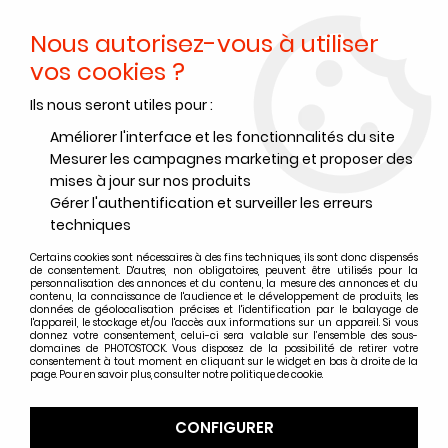
Nous autorisez-vous à utiliser
0
vos cookies ?
Ils nous seront utiles pour :
Accueil
>
Films couleurs
>
Films négatif couleur Kodak et Harman
>
Films négatif couleur Kodak format 135
>
KODAK COLORPLUS 200
Améliorer l'interface et les fonctionnalités du site
135-24 (à l'unité)
Mesurer les campagnes marketing et proposer des
mises à jour sur nos produits
PROMO
-
1,90
€
Gérer l'authentification et surveiller les erreurs
techniques
Certains cookies sont nécessaires à des fins techniques, ils sont donc dispensés
de consentement. D'autres, non obligatoires, peuvent être utilisés pour la
personnalisation des annonces et du contenu, la mesure des annonces et du
contenu, la connaissance de l'audience et le développement de produits, les
données de géolocalisation précises et l'identification par le balayage de
l'appareil, le stockage et/ou l'accès aux informations sur un appareil. Si vous
donnez votre consentement, celui-ci sera valable sur l’ensemble des sous-
domaines de PHOTOSTOCK. Vous disposez de la possibilité de retirer votre
consentement à tout moment en cliquant sur le widget en bas à droite de la
page. Pour en savoir plus, consulter notre politique de cookie.
CONFIGURER