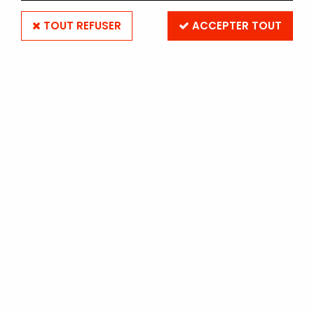
TOUT REFUSER
ACCEPTER TOUT
KENTMERE
KENTMERE BOBINE AU METRE
- PAN 100 30M
Soyez le premier à donner votre avis !
132
,
30
€
TTC
Réf. :
KENT10030m