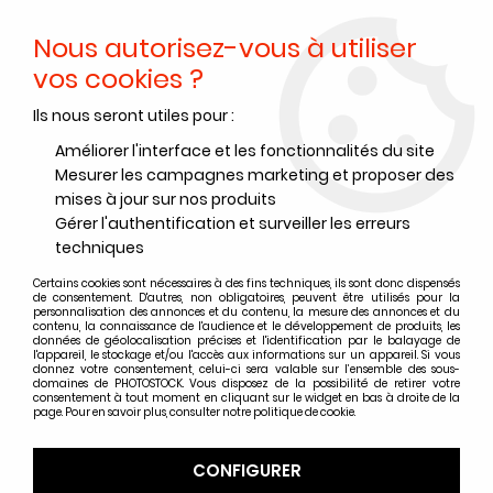
Nous autorisez-vous à utiliser
0
vos cookies ?
Ils nous seront utiles pour :
Accueil
>
Films noir et blanc
>
Films noir et blanc Fujifilm / Agfa / Cinestill / Kentmere
>
Améliorer l'interface et les fonctionnalités du site
Films noir et blanc Kentmere
>
KENTMERE BOBINE AU METRE - PAN
Mesurer les campagnes marketing et proposer des
100 30M
mises à jour sur nos produits
Gérer l'authentification et surveiller les erreurs
techniques
Certains cookies sont nécessaires à des fins techniques, ils sont donc dispensés
de consentement. D'autres, non obligatoires, peuvent être utilisés pour la
personnalisation des annonces et du contenu, la mesure des annonces et du
contenu, la connaissance de l'audience et le développement de produits, les
données de géolocalisation précises et l'identification par le balayage de
l'appareil, le stockage et/ou l'accès aux informations sur un appareil. Si vous
donnez votre consentement, celui-ci sera valable sur l’ensemble des sous-
domaines de PHOTOSTOCK. Vous disposez de la possibilité de retirer votre
consentement à tout moment en cliquant sur le widget en bas à droite de la
page. Pour en savoir plus, consulter notre politique de cookie.
CONFIGURER