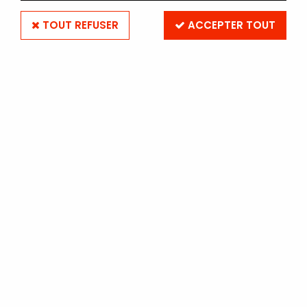
TOUT REFUSER
ACCEPTER TOUT
ILFORD PANF PLUS 50 135-36
(à l'unité)
Soyez le premier à donner votre avis !