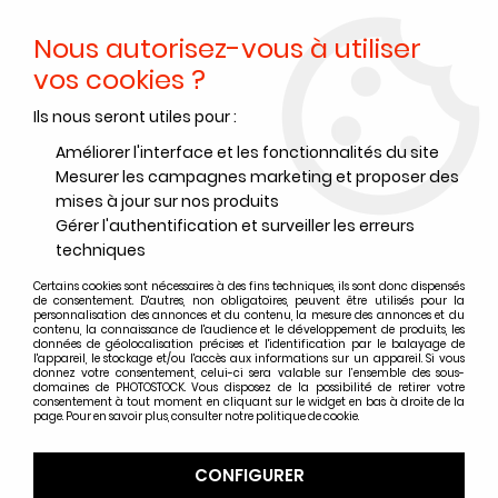
Nous autorisez-vous à utiliser
0
vos cookies ?
Ils nous seront utiles pour :
Accueil
>
Films noir et blanc
>
Films noir et blanc Ilford
>
Films noir et blanc Ilford format 135
>
ILFORD PANF PLUS 50 135-36
Améliorer l'interface et les fonctionnalités du site
(à l'unité)
Mesurer les campagnes marketing et proposer des
mises à jour sur nos produits
Gérer l'authentification et surveiller les erreurs
techniques
Certains cookies sont nécessaires à des fins techniques, ils sont donc dispensés
de consentement. D'autres, non obligatoires, peuvent être utilisés pour la
personnalisation des annonces et du contenu, la mesure des annonces et du
contenu, la connaissance de l'audience et le développement de produits, les
données de géolocalisation précises et l'identification par le balayage de
l'appareil, le stockage et/ou l'accès aux informations sur un appareil. Si vous
donnez votre consentement, celui-ci sera valable sur l’ensemble des sous-
domaines de PHOTOSTOCK. Vous disposez de la possibilité de retirer votre
consentement à tout moment en cliquant sur le widget en bas à droite de la
page. Pour en savoir plus, consulter notre politique de cookie.
CONFIGURER