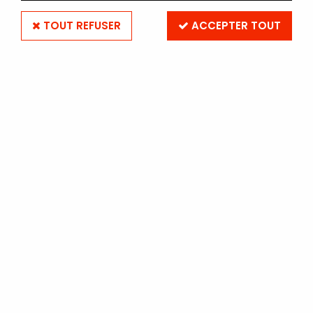
TOUT REFUSER
ACCEPTER TOUT
ILFORD MG RC DeLuxe 13 x 18
- 100 Feuilles - Satiné
Soyez le premier à donner votre avis !
68
,
20
€
TTC
Réf. :
PAI-RC13S100