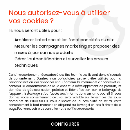
Nous autorisez-vous à utiliser
0
vos cookies ?
Ils nous seront utiles pour :
Accueil
>
Papiers Photo
>
Papier photo argentique RC
>
Papier photo argentique Ilford RC Deluxe
>
RC SATIN
>
ILFORD MG
Améliorer l'interface et les fonctionnalités du site
RC DeLuxe 13 x 18 - 100 Feuilles - Satiné
Mesurer les campagnes marketing et proposer des
mises à jour sur nos produits
Gérer l'authentification et surveiller les erreurs
techniques
Certains cookies sont nécessaires à des fins techniques, ils sont donc dispensés
de consentement. D'autres, non obligatoires, peuvent être utilisés pour la
personnalisation des annonces et du contenu, la mesure des annonces et du
contenu, la connaissance de l'audience et le développement de produits, les
données de géolocalisation précises et l'identification par le balayage de
l'appareil, le stockage et/ou l'accès aux informations sur un appareil. Si vous
donnez votre consentement, celui-ci sera valable sur l’ensemble des sous-
domaines de PHOTOSTOCK. Vous disposez de la possibilité de retirer votre
consentement à tout moment en cliquant sur le widget en bas à droite de la
page. Pour en savoir plus, consulter notre politique de cookie.
CONFIGURER