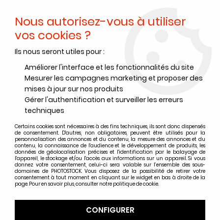
Nous autorisez-vous à utiliser
0
vos cookies ?
Ils nous seront utiles pour :
Accueil
>
Produits Chimiques
>
Révélateurs Films
>
Révélateurs Films Ilford
>
ILFORD ILFOTEC LC 29 500ML (REVELATEUR
Améliorer l'interface et les fonctionnalités du site
LIQUIDE)
Mesurer les campagnes marketing et proposer des
mises à jour sur nos produits
Gérer l'authentification et surveiller les erreurs
techniques
Certains cookies sont nécessaires à des fins techniques, ils sont donc dispensés
de consentement. D'autres, non obligatoires, peuvent être utilisés pour la
personnalisation des annonces et du contenu, la mesure des annonces et du
contenu, la connaissance de l'audience et le développement de produits, les
données de géolocalisation précises et l'identification par le balayage de
l'appareil, le stockage et/ou l'accès aux informations sur un appareil. Si vous
donnez votre consentement, celui-ci sera valable sur l’ensemble des sous-
domaines de PHOTOSTOCK. Vous disposez de la possibilité de retirer votre
consentement à tout moment en cliquant sur le widget en bas à droite de la
page. Pour en savoir plus, consulter notre politique de cookie.
CONFIGURER