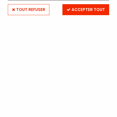
TOUT REFUSER
ACCEPTER TOUT
ILFORD ILFOTEC LC 29 500ML
(REVELATEUR LIQUIDE)
Soyez le premier à donner votre avis !
51
,
60
€
TTC
Réf. :
LC29500