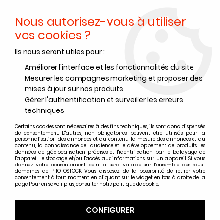
Nous autorisez-vous à utiliser
0
vos cookies ?
Ils nous seront utiles pour :
Accueil
>
Papiers Photo
>
Papier photo numérique
>
Papier photo numérique Ilford
>
GALERIE GOLD FIBRE BRILLANT
>
Améliorer l'interface et les fonctionnalités du site
ILFORD GALERIE GOLD FIBRE GLOSS A4 - 25 FEUILLES - BRILLANT
Mesurer les campagnes marketing et proposer des
mises à jour sur nos produits
Gérer l'authentification et surveiller les erreurs
techniques
Certains cookies sont nécessaires à des fins techniques, ils sont donc dispensés
de consentement. D'autres, non obligatoires, peuvent être utilisés pour la
personnalisation des annonces et du contenu, la mesure des annonces et du
contenu, la connaissance de l'audience et le développement de produits, les
données de géolocalisation précises et l'identification par le balayage de
l'appareil, le stockage et/ou l'accès aux informations sur un appareil. Si vous
donnez votre consentement, celui-ci sera valable sur l’ensemble des sous-
domaines de PHOTOSTOCK. Vous disposez de la possibilité de retirer votre
consentement à tout moment en cliquant sur le widget en bas à droite de la
page. Pour en savoir plus, consulter notre politique de cookie.
CONFIGURER