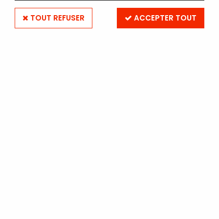
TOUT REFUSER
ACCEPTER TOUT
ILFORD GALERIE GOLD FIBRE
GLOSS A4 - 25 FEUILLES -
BRILLANT
Soyez le premier à donner votre avis !
62
,
30
€
TTC
Réf. :
GOLDFIBREGLOSS