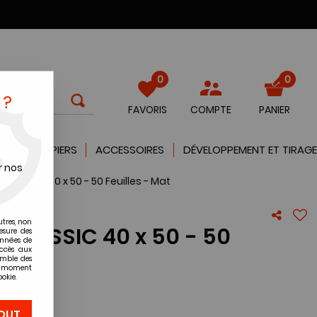
0
0
 ?
FAVORIS
COMPTE
PANIER
QUES
PAPIERS
ACCESSOIRES
DÉVELOPPEMENT ET TIRAGE
r nos
R CLASSIC 40 x 50 - 50 Feuilles - Mat
utres, non
R CLASSIC 40 x 50 - 50
esure des
onnées de
accès aux
emble des
ut moment
okie.
re avis !
OUT