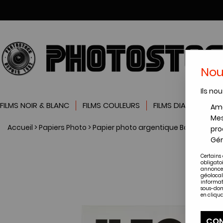
Nou
Ils nou
FILMS NOIR & BLANC
FILMS COULEURS
FILMS DIAPOSITIVES
Amé
Mes
Accueil
>
Papiers Photo
>
Papier photo argentique Baryté
>
Papi
pro
Gér
Certains 
obligato
annonces
géolocal
informat
sous-dom
en cliqua
CON