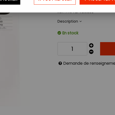
450
,
10
€
TTC
Réf. :
PAI-FBF40M050
Description
En stock
Demande de renseigneme