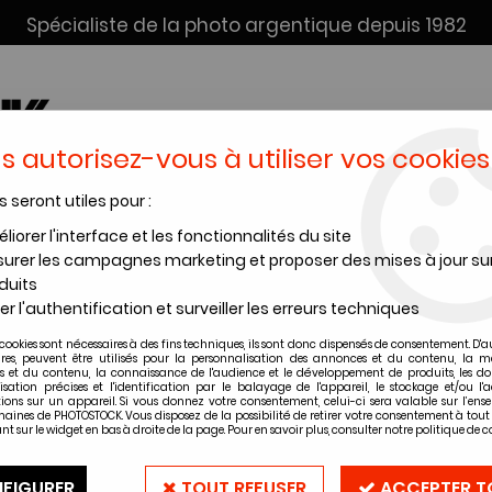
Spécialiste de la photo argentique depuis 1982
s autorisez-vous à utiliser vos cookies
s seront utiles pour :
SERVICE DÉV. + SCAN
INSTANTANÉS
PRODUITS CHIMI
liorer l'interface et les fonctionnalités du site
urer les campagnes marketing et proposer des mises à jour su
er photo argentique Ilford FB Fiber
>
FB FIBER - MAT
>
ILFORD FB FIBE
duits
er l'authentification et surveiller les erreurs techniques
ILFORD FB FIBER
cookies sont nécessaires à des fins techniques, ils sont donc dispensés de consentement. D'a
ILFORD FB FIBE
ires, peuvent être utilisés pour la personnalisation des annonces et du contenu, la m
 et du contenu, la connaissance de l'audience et le développement de produits, les d
Feuilles - Mat
isation précises et l'identification par le balayage de l'appareil, le stockage et/ou l'
ions sur un appareil. Si vous donnez votre consentement, celui-ci sera valable sur l’ens
aines de PHOTOSTOCK. Vous disposez de la possibilité de retirer votre consentement à to
nt sur le widget en bas à droite de la page. Pour en savoir plus, consulter notre politique de co
Soyez le premier à donner vot
FIGURER
TOUT REFUSER
ACCEPTER T