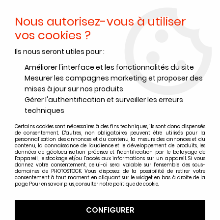
Nous autorisez-vous à utiliser
0
vos cookies ?
Ils nous seront utiles pour :
Accueil
>
Papiers Photo
>
Papier photo argentique Baryté
>
Papier photo argentique Ilford FB Fiber
>
FB FIBER - MAT
>
ILFORD
Améliorer l'interface et les fonctionnalités du site
FB FIBER CLASSIC 30 x 40 - 10 Feuilles - Mat
Mesurer les campagnes marketing et proposer des
mises à jour sur nos produits
Gérer l'authentification et surveiller les erreurs
techniques
Certains cookies sont nécessaires à des fins techniques, ils sont donc dispensés
de consentement. D'autres, non obligatoires, peuvent être utilisés pour la
personnalisation des annonces et du contenu, la mesure des annonces et du
contenu, la connaissance de l'audience et le développement de produits, les
données de géolocalisation précises et l'identification par le balayage de
l'appareil, le stockage et/ou l'accès aux informations sur un appareil. Si vous
donnez votre consentement, celui-ci sera valable sur l’ensemble des sous-
domaines de PHOTOSTOCK. Vous disposez de la possibilité de retirer votre
consentement à tout moment en cliquant sur le widget en bas à droite de la
page. Pour en savoir plus, consulter notre politique de cookie.
CONFIGURER