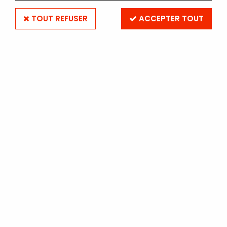
TOUT REFUSER
ACCEPTER TOUT
ILFORD FB FIBER
ILFORD FB FIBER CLASSIC 30
x 40 - 10 Feuilles - Mat
Soyez le premier à donner votre avis !
75
,
70
€
TTC
Réf. :
PAI-FBF30M010