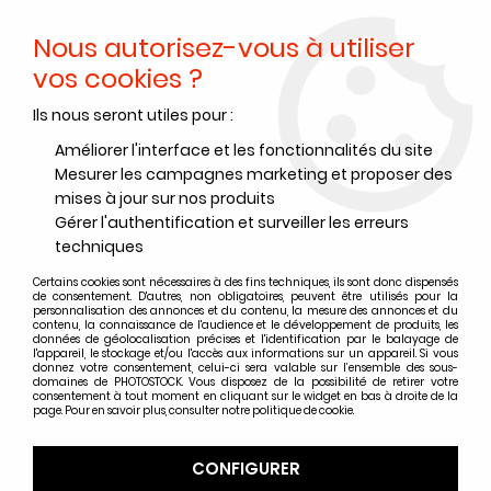
Nous autorisez-vous à utiliser
0
vos cookies ?
Ils nous seront utiles pour :
Accueil
>
Films noir et blanc
>
Films noir et blanc Foma
>
Films noir et blanc Foma format 120
>
FOMA ORTHO 400 120 (par
Améliorer l'interface et les fonctionnalités du site
5)
Mesurer les campagnes marketing et proposer des
mises à jour sur nos produits
Gérer l'authentification et surveiller les erreurs
techniques
Certains cookies sont nécessaires à des fins techniques, ils sont donc dispensés
de consentement. D'autres, non obligatoires, peuvent être utilisés pour la
personnalisation des annonces et du contenu, la mesure des annonces et du
contenu, la connaissance de l'audience et le développement de produits, les
données de géolocalisation précises et l'identification par le balayage de
l'appareil, le stockage et/ou l'accès aux informations sur un appareil. Si vous
donnez votre consentement, celui-ci sera valable sur l’ensemble des sous-
domaines de PHOTOSTOCK. Vous disposez de la possibilité de retirer votre
consentement à tout moment en cliquant sur le widget en bas à droite de la
page. Pour en savoir plus, consulter notre politique de cookie.
CONFIGURER