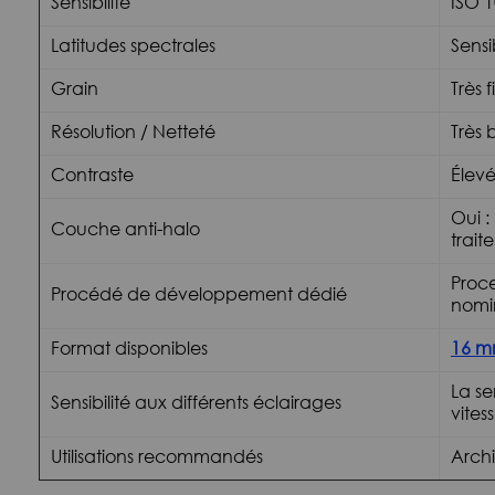
Sensibilité
ISO 1
Latitudes spectrales
Sensi
Grain
Très f
Résolution / Netteté
Très 
Contraste
Élev
Oui :
Couche anti-halo
trait
Proce
Procédé de développement dédié
nomi
Format disponibles
16 m
La se
Sensibilité aux différents éclairages
vitess
Utilisations recommandés
Archi