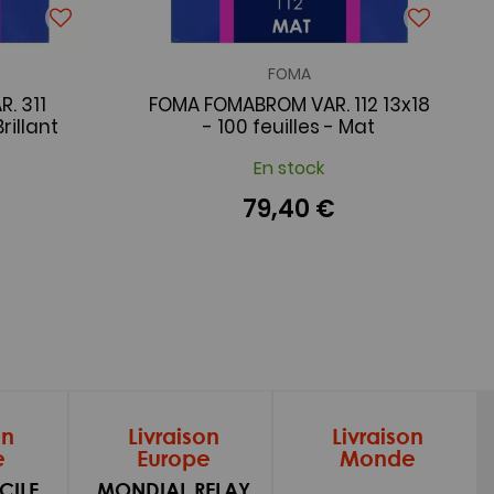
FOMA
. 311
FOMA FOMABROM VAR. 112 13x18
rillant
- 100 feuilles - Mat
En stock
79,40 €
on
Livraison
Livraison
e
Europe
Monde
CILE
MONDIAL RELAY