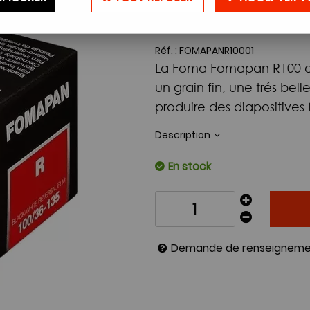
12
,
30
€
TTC
Réf. :
FOMAPANR10001
La Foma Fomapan R100 est 
un grain fin, une trés bel
produire des diapositives
Description
En stock
Demande de renseigneme