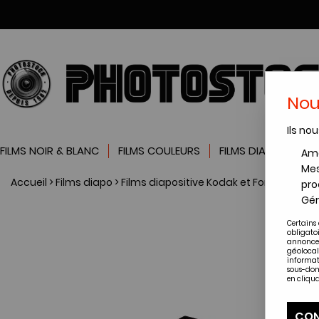
Nou
Ils nou
FILMS NOIR & BLANC
FILMS COULEURS
FILMS DIAPOSITIVES
Amé
Mes
Accueil
>
Films diapo
>
Films diapositive Kodak et Foma
>
Films
pro
Gér
Certains 
obligato
annonces
géolocal
informat
sous-dom
en cliqua
CON