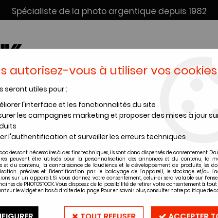
Spécialiste de la photo argentique depuis 1982
s autorisez-vous à utiliser vos cookies
s seront utiles pour :
SERVICE DÉV. + SCAN
INSTANTANÉS
PRODUITS CHIMI
liorer l'interface et les fonctionnalités du site
urer les campagnes marketing et proposer des mises à jour su
 diapositive Foma
>
FOMA FOMAPAN R 100 DIAPO NOIR ET BLANC 135-3
duits
er l'authentification et surveiller les erreurs techniques
cookies sont nécessaires à des fins techniques, ils sont donc dispensés de consentement. D'a
ires, peuvent être utilisés pour la personnalisation des annonces et du contenu, la m
 et du contenu, la connaissance de l'audience et le développement de produits, les d
FOMA FOMAPAN 
isation précises et l'identification par le balayage de l'appareil, le stockage et/ou l'
ions sur un appareil. Si vous donnez votre consentement, celui-ci sera valable sur l’ens
135-36 (à l'uni
aines de PHOTOSTOCK. Vous disposez de la possibilité de retirer votre consentement à to
nt sur le widget en bas à droite de la page. Pour en savoir plus, consulter notre politique de co
Soyez le premier à donner vot
FIGURER
TOUT REFUSER
ACCEPTER T