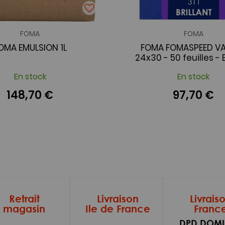
FOMA
FOMA
OMA EMULSION 1L
FOMA FOMASPEED VAR
24x30 - 50 feuilles - B
En stock
En stock
148,70 €
97,70 €
Retrait
Livraison
Livrais
magasin
Ile de France
Franc
DPD DOMI