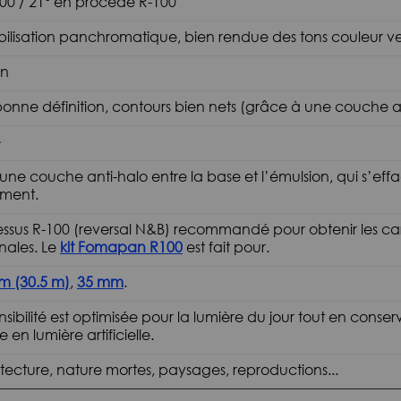
00 / 21° en procédé R-100
bilisation panchromatique, bien rendue des tons couleur vers
in
bonne définition, contours bien nets (grâce à une couche an
é
 une couche anti-halo entre la base et l’émulsion, qui s’ef
ement.
ssus R-100 (reversal N&B) recommandé pour obtenir les car
nales. Le
kit Fomapan R100
est fait pour.
m (30.5 m)
,
35 mm
.
nsibilité est optimisée pour la lumière du jour tout en conse
e en lumière artificielle.
tecture, nature mortes, paysages, reproductions...