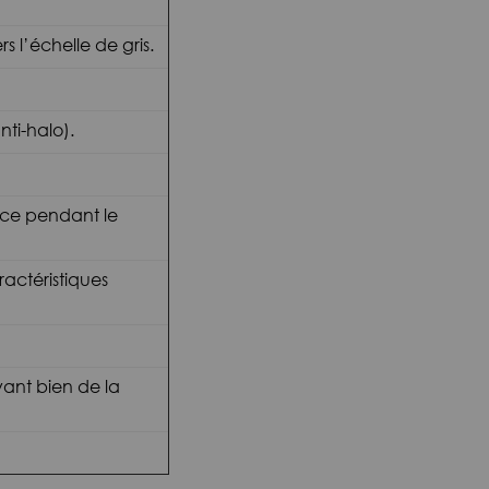
 l’échelle de gris.
ti-halo).
face pendant le
actéristiques
rvant bien de la