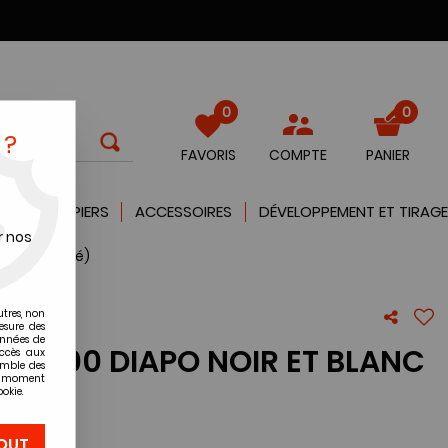
0
0
 ?
FAVORIS
COMPTE
PANIER
QUES
PAPIERS
ACCESSOIRES
DÉVELOPPEMENT ET TIRAGE
r nos
6 (à l'unité)
utres, non
esure des
onnées de
R 100 DIAPO NOIR ET BLANC
accès aux
emble des
té)
ut moment
okie.
re avis !
OUT