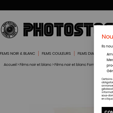
Nou
Ils nou
FILMS NOIR & BLANC
FILMS COULEURS
FILMS DIAPOSITIVES
Amé
Mes
Accueil
>
Films noir et blanc
>
Films noir et blanc Foma
>
Films n
pro
Gér
Certains 
obligato
annonces
géolocal
informat
sous-dom
en cliqua
CON