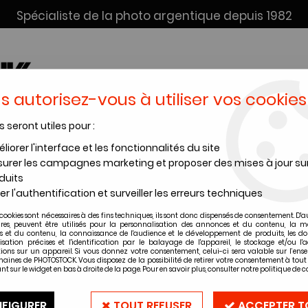
Spécialiste de la photo argentique depuis 1982
s autorisez-vous à utiliser vos cookies
s seront utiles pour :
SERVICE DÉV. + SCAN
INSTANTANÉS
PRODUITS CHIMI
liorer l'interface et les fonctionnalités du site
urer les campagnes marketing et proposer des mises à jour su
oir et blanc Foma Plan films
>
FOMA FOMAPAN 200 13x18 - BOITE DE 
duits
er l'authentification et surveiller les erreurs techniques
cookies sont nécessaires à des fins techniques, ils sont donc dispensés de consentement. D'a
ires, peuvent être utilisés pour la personnalisation des annonces et du contenu, la m
 et du contenu, la connaissance de l'audience et le développement de produits, les d
FOMA FOMAPAN 
isation précises et l'identification par le balayage de l'appareil, le stockage et/ou l'
ions sur un appareil. Si vous donnez votre consentement, celui-ci sera valable sur l’ens
PLANS FILMS
aines de PHOTOSTOCK. Vous disposez de la possibilité de retirer votre consentement à to
nt sur le widget en bas à droite de la page. Pour en savoir plus, consulter notre politique de co
Soyez le premier à donner vot
FIGURER
TOUT REFUSER
ACCEPTER T