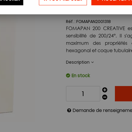
113
,
80
€
TTC
Réf. :
FOMAPAN2001318
FOMAPAN 200 CREATIVE est 
sensibilité de 200/24°. Il s
maximum des propriétés e
hexagonal et coque tubulair
Description
En stock
Demande de renseigneme