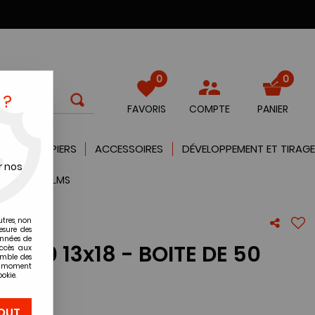
0
0
 ?
FAVORIS
COMPTE
PANIER
QUES
PAPIERS
ACCESSOIRES
DÉVELOPPEMENT ET TIRAGE
r nos
50 PLANS FILMS
utres, non
esure des
onnées de
200 13x18 - BOITE DE 50
accès aux
emble des
ut moment
okie.
re avis !
OUT