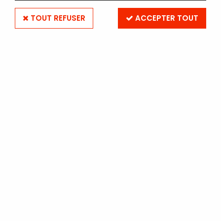
TOUT REFUSER
ACCEPTER TOUT
FOMA FOMAPAN 100 4"x5" -
BOITE DE 50 PLANS FILMS
Soyez le premier à donner votre avis !
68
,
20
€
TTC
Réf. :
FOMAPAN10045