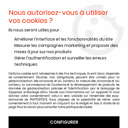
Nous autorisez-vous à utiliser
0
vos cookies ?
Ils nous seront utiles pour :
Accueil
>
Films noir et blanc
>
Films noir et blanc Foma
>
Films noir et blanc Foma Plan films
>
FOMA FOMAPAN 100 4"x5" -
Améliorer l'interface et les fonctionnalités du site
BOITE DE 50 PLANS FILMS
Mesurer les campagnes marketing et proposer des
mises à jour sur nos produits
Gérer l'authentification et surveiller les erreurs
techniques
Certains cookies sont nécessaires à des fins techniques, ils sont donc dispensés
de consentement. D'autres, non obligatoires, peuvent être utilisés pour la
personnalisation des annonces et du contenu, la mesure des annonces et du
contenu, la connaissance de l'audience et le développement de produits, les
données de géolocalisation précises et l'identification par le balayage de
l'appareil, le stockage et/ou l'accès aux informations sur un appareil. Si vous
donnez votre consentement, celui-ci sera valable sur l’ensemble des sous-
domaines de PHOTOSTOCK. Vous disposez de la possibilité de retirer votre
consentement à tout moment en cliquant sur le widget en bas à droite de la
page. Pour en savoir plus, consulter notre politique de cookie.
CONFIGURER