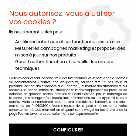
Nous autorisez-vous à utiliser
0
vos cookies ?
Ils nous seront utiles pour :
Accueil
>
Accessoires
>
Prise de vue - Studio
>
Filtres et accessoires
>
Filtre UV - 55 mm
Améliorer l'interface et les fonctionnalités du site
Mesurer les campagnes marketing et proposer des
mises à jour sur nos produits
Gérer l'authentification et surveiller les erreurs
techniques
Certains cookies sont nécessaires à des fins techniques, ils sont donc dispensés
de consentement. D'autres, non obligatoires, peuvent être utilisés pour la
personnalisation des annonces et du contenu, la mesure des annonces et du
contenu, la connaissance de l'audience et le développement de produits, les
données de géolocalisation précises et l'identification par le balayage de
l'appareil, le stockage et/ou l'accès aux informations sur un appareil. Si vous
donnez votre consentement, celui-ci sera valable sur l’ensemble des sous-
domaines de PHOTOSTOCK. Vous disposez de la possibilité de retirer votre
consentement à tout moment en cliquant sur le widget en bas à droite de la
page. Pour en savoir plus, consulter notre politique de cookie.
CONFIGURER