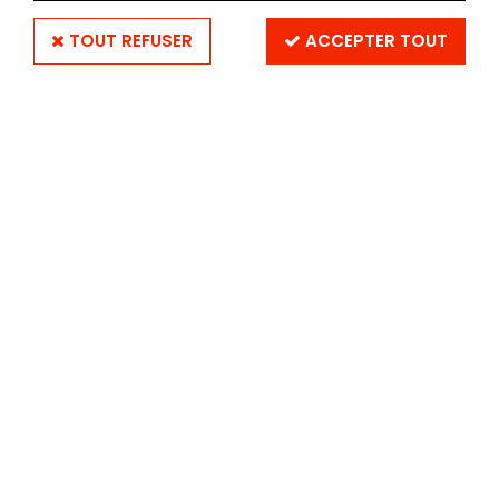
TOUT REFUSER
ACCEPTER TOUT
Filtre UV - 55 mm
Soyez le premier à donner votre avis !
23
,
90
€
TTC
Réf. :
UV55
En stock