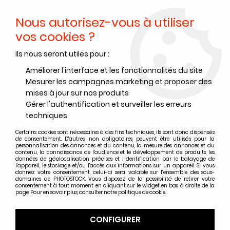
Nous autorisez-vous à utiliser
0
vos cookies ?
Ils nous seront utiles pour :
Accueil
>
Accessoires
>
Prise de vue - Studio
>
Filtres et accessoires
>
Filtre polarisant - 58 mm
Améliorer l'interface et les fonctionnalités du site
Mesurer les campagnes marketing et proposer des
mises à jour sur nos produits
Gérer l'authentification et surveiller les erreurs
techniques
Certains cookies sont nécessaires à des fins techniques, ils sont donc dispensés
de consentement. D'autres, non obligatoires, peuvent être utilisés pour la
personnalisation des annonces et du contenu, la mesure des annonces et du
contenu, la connaissance de l'audience et le développement de produits, les
données de géolocalisation précises et l'identification par le balayage de
l'appareil, le stockage et/ou l'accès aux informations sur un appareil. Si vous
donnez votre consentement, celui-ci sera valable sur l’ensemble des sous-
domaines de PHOTOSTOCK. Vous disposez de la possibilité de retirer votre
consentement à tout moment en cliquant sur le widget en bas à droite de la
page. Pour en savoir plus, consulter notre politique de cookie.
CONFIGURER