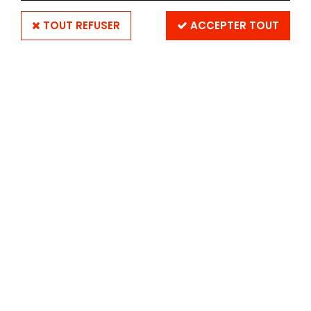
TOUT REFUSER
ACCEPTER TOUT
Filtre polarisant - 58 mm
Soyez le premier à donner votre avis !
62
,
90
€
TTC
Réf. :
POLARISAN58