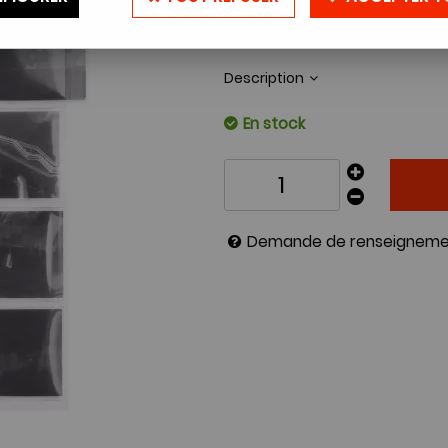
Réf. :
ACETATE120100
Description
En stock
Demande de renseigneme