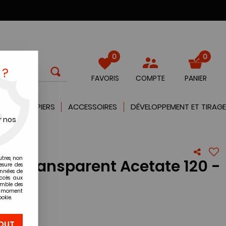
0
0
 ?
FAVORIS
COMPTE
PANIER
QUES
PAPIERS
ACCESSOIRES
DÉVELOPPEMENT ET TIRAGE
r nos
00
utres, non
orés Transparent Acetate 120 -
esure des
onnées de
accès aux
emble des
ut moment
okie.
re avis !
OUT