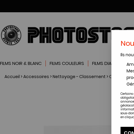
Nou
Ils nou
FILMS NOIR & BLANC
FILMS COULEURS
FILMS DIAPOSITIVES
Amé
Mes
Accueil
>
Accessoires
>
Nettoyage - Classement
>
Classeurs / 
pro
Gér
Certains 
obligato
annonces
géolocal
informat
sous-dom
en cliqua
CON