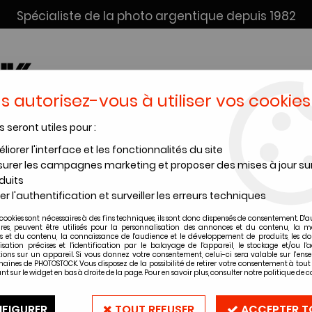
Spécialiste de la photo argentique depuis 1982
s autorisez-vous à utiliser vos cookies
s seront utiles pour :
SERVICE DÉV. + SCAN
INSTANTANÉS
PRODUITS CHIMI
liorer l'interface et les fonctionnalités du site
urer les campagnes marketing et proposer des mises à jour su
Feuillets
>
Feuillets perforés Transparent Acetate 120 - Pack de 1
duits
er l'authentification et surveiller les erreurs techniques
cookies sont nécessaires à des fins techniques, ils sont donc dispensés de consentement. D'a
Feuillets perf
ires, peuvent être utilisés pour la personnalisation des annonces et du contenu, la m
 et du contenu, la connaissance de l'audience et le développement de produits, les d
Pack de 100
isation précises et l'identification par le balayage de l'appareil, le stockage et/ou l'
ions sur un appareil. Si vous donnez votre consentement, celui-ci sera valable sur l’ens
aines de PHOTOSTOCK. Vous disposez de la possibilité de retirer votre consentement à to
nt sur le widget en bas à droite de la page. Pour en savoir plus, consulter notre politique de co
Soyez le premier à donner vot
62
,
90
€
TTC
FIGURER
TOUT REFUSER
ACCEPTER T