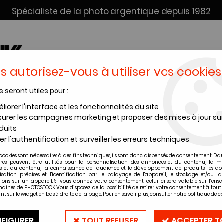
Spécialiste de la photo argentique depuis 1982
s autorisez-vous à utiliser vos cookies
s seront utiles pour :
SERVICE DÉV. + SCAN
INSTANTANÉS
PRODUITS CHIMI
liorer l'interface et les fonctionnalités du site
urer les campagnes marketing et proposer des mises à jour su
duits
er l'authentification et surveiller les erreurs techniques
Produits de la marque ETONE
cookies sont nécessaires à des fins techniques, ils sont donc dispensés de consentement. D'a
ires, peuvent être utilisés pour la personnalisation des annonces et du contenu, la m
 et du contenu, la connaissance de l'audience et le développement de produits, les d
isation précises et l'identification par le balayage de l'appareil, le stockage et/ou l'
2 articles sur
2
ions sur un appareil. Si vous donnez votre consentement, celui-ci sera valable sur l’ens
aines de PHOTOSTOCK. Vous disposez de la possibilité de retirer votre consentement à to
nt sur le widget en bas à droite de la page. Pour en savoir plus, consulter notre politique de co
FIGURER
TOUT REFUSER
ACCEPTER T