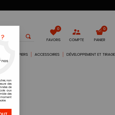
0
0
 ?
FAVORIS
COMPTE
PANIER
QUES
PAPIERS
ACCESSOIRES
DÉVELOPPEMENT ET TIRAGE
r nos
utres, non
esure des
onnées de
accès aux
emble des
ut moment
okie.
OUT