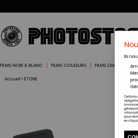
Nou
Ils nou
FILMS NOIR & BLANC
FILMS COULEURS
FILMS DIAPOSITIVES
Amé
Mes
Accueil
>
ETONE
pro
Gér
Certains 
obligato
annonces
géolocal
informat
sous-dom
en cliqua
CON