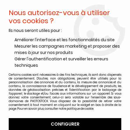
Nous autorisez-vous à utiliser
0
vos cookies ?
Ils nous seront utiles pour :
Accueil
>
Accessoires
>
Divers
>
Scan films - Divers
>
ECROU
TRANSFORMATEUR x2
Améliorer l'interface et les fonctionnalités du site
Mesurer les campagnes marketing et proposer des
mises à jour sur nos produits
Gérer l'authentification et surveiller les erreurs
techniques
Certains cookies sont nécessaires à des fins techniques, ils sont donc dispensés
de consentement. D'autres, non obligatoires, peuvent être utilisés pour la
personnalisation des annonces et du contenu, la mesure des annonces et du
contenu, la connaissance de l'audience et le développement de produits, les
données de géolocalisation précises et l'identification par le balayage de
l'appareil, le stockage et/ou l'accès aux informations sur un appareil. Si vous
donnez votre consentement, celui-ci sera valable sur l’ensemble des sous-
domaines de PHOTOSTOCK. Vous disposez de la possibilité de retirer votre
consentement à tout moment en cliquant sur le widget en bas à droite de la
page. Pour en savoir plus, consulter notre politique de cookie.
CONFIGURER