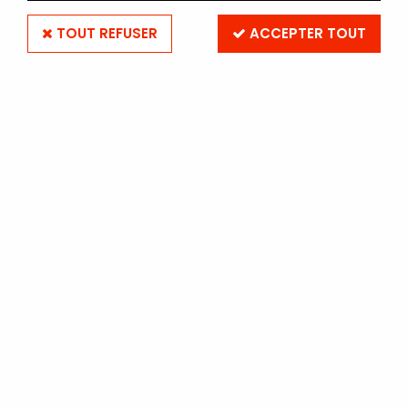
TOUT REFUSER
ACCEPTER TOUT
ECROU TRANSFORMATEUR x2
Soyez le premier à donner votre avis !
4
,
00
€
TTC
Réf. :
ECROUTRA
En stock