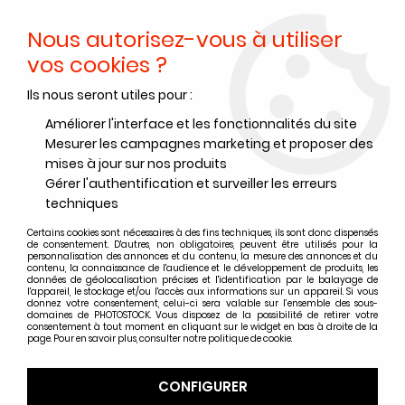
Nous autorisez-vous à utiliser
0
vos cookies ?
Ils nous seront utiles pour :
Accueil
>
Développements et tirages
>
Matériel Labo - Tirages
>
Comptes poses - Pendules
>
Compte pose Kaiser 4030
Améliorer l'interface et les fonctionnalités du site
Mesurer les campagnes marketing et proposer des
mises à jour sur nos produits
Gérer l'authentification et surveiller les erreurs
techniques
Certains cookies sont nécessaires à des fins techniques, ils sont donc dispensés
de consentement. D'autres, non obligatoires, peuvent être utilisés pour la
personnalisation des annonces et du contenu, la mesure des annonces et du
contenu, la connaissance de l'audience et le développement de produits, les
données de géolocalisation précises et l'identification par le balayage de
l'appareil, le stockage et/ou l'accès aux informations sur un appareil. Si vous
donnez votre consentement, celui-ci sera valable sur l’ensemble des sous-
domaines de PHOTOSTOCK. Vous disposez de la possibilité de retirer votre
consentement à tout moment en cliquant sur le widget en bas à droite de la
page. Pour en savoir plus, consulter notre politique de cookie.
CONFIGURER