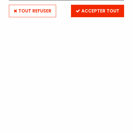
TOUT REFUSER
ACCEPTER TOUT
KAISER
Compte pose Kaiser 4030
Soyez le premier à donner votre avis !
199
,
90
€
TTC
Réf. :
COMPTEPOSEKAISER
En stock